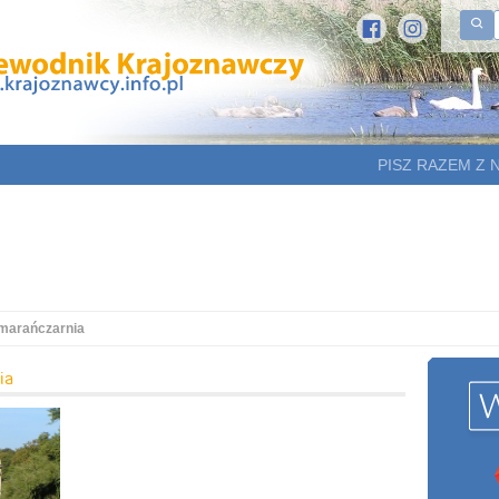
PISZ RAZEM Z 
marańczarnia
ia