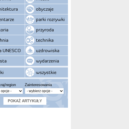
hitektura
obyczaje
ntarze
parki rozrywki
toria
przyroda
hnia
technika
ta UNESCO
uzdrowiska
sta
wydarzenia
ki
wszystkie
raj/region
Zainteresowania