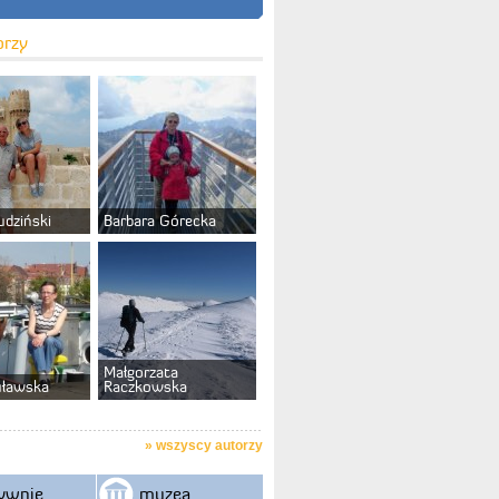
orzy
udziński
Barbara Górecka
Małgorzata
uławska
Raczkowska
»
wszyscy autorzy
ywnie
muzea