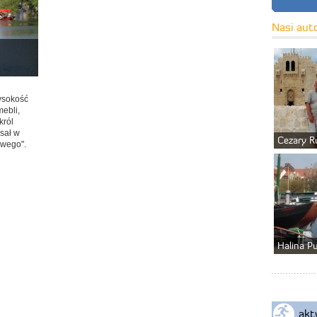
Nasi aut
ysokość
ebli,
król
isał w
Cezary R
swego".
Halina P
akt