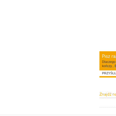
Pisz r
Dlaczego 
kończy... 
PRZYŚLI
Znajdź n