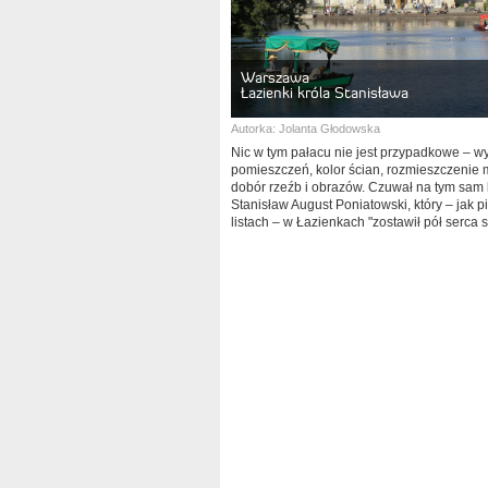
Warszawa
Łazienki króla Stanisława
Autorka:
Jolanta Głodowska
Nic w tym pałacu nie jest przypadkowe – w
pomieszczeń, kolor ścian, rozmieszczenie m
dobór rzeźb i obrazów. Czuwał na tym sam 
Stanisław August Poniatowski, który – jak p
listach – w Łazienkach "zostawił pół serca 