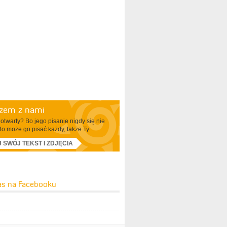
azem z nami
otwarty? Bo jego pisanie nigdy się nie
Bo może go pisać każdy, także Ty...
J SWÓJ TEKST I ZDJĘCIA
as na Facebooku