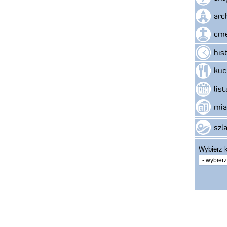
arc
cme
his
kuc
lis
mia
szla
Wybierz k