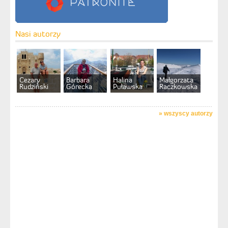
Nasi autorzy
Cezary
Barbara
Halina
Małgorzata
Rudziński
Górecka
Puławska
Raczkowska
»
wszyscy autorzy