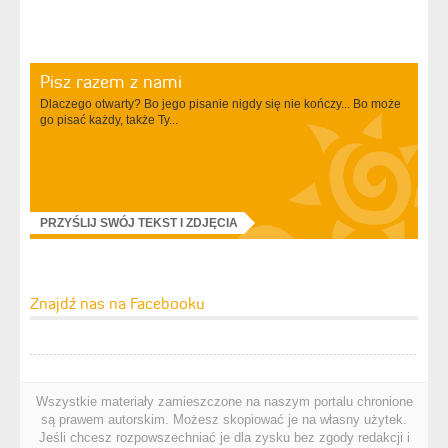
Pisz razem z nami
Dlaczego otwarty? Bo jego pisanie nigdy się nie kończy... Bo może
go pisać każdy, także Ty...
PRZYŚLIJ SWÓJ TEKST I ZDJĘCIA
Znajdź nas na Facebooku
Wszystkie materiały zamieszczone na naszym portalu chronione
są prawem autorskim. Możesz skopiować je na własny użytek.
Jeśli chcesz rozpowszechniać je dla zysku bez zgody redakcji i