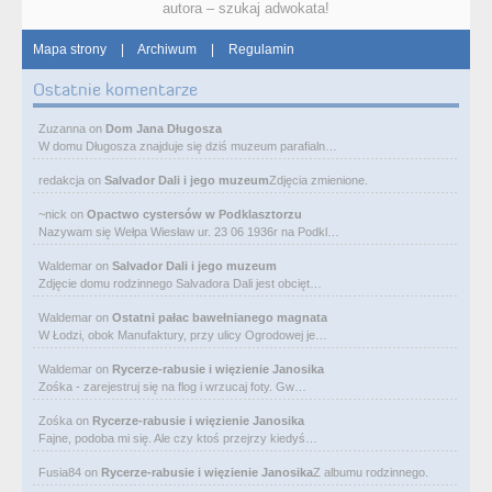
autora – szukaj adwokata!
Mapa strony
|
Archiwum
|
Regulamin
Ostatnie komentarze
Zuzanna
on
Dom Jana Długosza
W domu Długosza znajduje się dziś muzeum parafialn…
redakcja
on
Salvador Dali i jego muzeum
Zdjęcia zmienione.
~nick
on
Opactwo cystersów w Podklasztorzu
Nazywam się Wełpa Wiesław ur. 23 06 1936r na Podkl…
Waldemar
on
Salvador Dali i jego muzeum
Zdjęcie domu rodzinnego Salvadora Dali jest obcięt…
Waldemar
on
Ostatni pałac bawełnianego magnata
W Łodzi, obok Manufaktury, przy ulicy Ogrodowej je…
Waldemar
on
Rycerze-rabusie i więzienie Janosika
Zośka - zarejestruj się na flog i wrzucaj foty. Gw…
Zośka
on
Rycerze-rabusie i więzienie Janosika
Fajne, podoba mi się. Ale czy ktoś przejrzy kiedyś…
Fusia84
on
Rycerze-rabusie i więzienie Janosika
Z albumu rodzinnego.