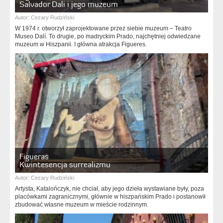
Salvador Dali i jego muzeum
Autor:
Cezary Rudziński
W 1974 r. otworzył zaprojektowane przez siebie muzeum – Teatro
Museo Dalí. To drugie, po madryckim Prado, najchętniej odwiedzane
muzeum w Hiszpanii. I główna atrakcja Figueres.
Figueras
Kwintesencja surrealizmu
Autor:
Cezary Rudziński
Artysta, Katalończyk, nie chciał, aby jego dzieła wystawiane były, poza
placówkami zagranicznymi, głównie w hiszpańskim Prado i postanowił
zbudować własne muzeum w mieście rodzinnym.