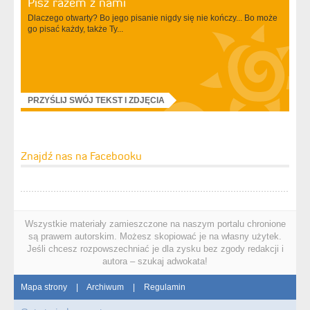
Pisz razem z nami
Dlaczego otwarty? Bo jego pisanie nigdy się nie kończy... Bo może
go pisać każdy, także Ty...
PRZYŚLIJ SWÓJ TEKST I ZDJĘCIA
Znajdź nas na Facebooku
Wszystkie materiały zamieszczone na naszym portalu chronione
są prawem autorskim. Możesz skopiować je na własny użytek.
Jeśli chcesz rozpowszechniać je dla zysku bez zgody redakcji i
autora – szukaj adwokata!
Mapa strony
|
Archiwum
|
Regulamin