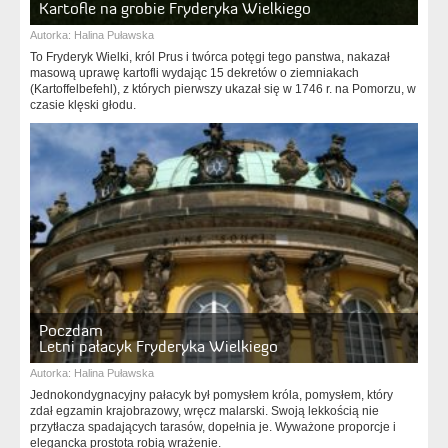
Kartofle na grobie Fryderyka Wielkiego
Autorka:
Halina Puławska
To Fryderyk Wielki, król Prus i twórca potęgi tego panstwa, nakazał
masową uprawę kartofli wydając 15 dekretów o ziemniakach
(Kartoffelbefehl), z których pierwszy ukazał się w 1746 r. na Pomorzu, w
czasie klęski głodu.
Poczdam
Letni pałacyk Fryderyka Wielkiego
Autorka:
Halina Puławska
Jednokondygnacyjny pałacyk był pomysłem króla, pomysłem, który
zdał egzamin krajobrazowy, wręcz malarski. Swoją lekkością nie
przytłacza spadających tarasów, dopełnia je. Wyważone proporcje i
elegancka prostota robią wrażenie.