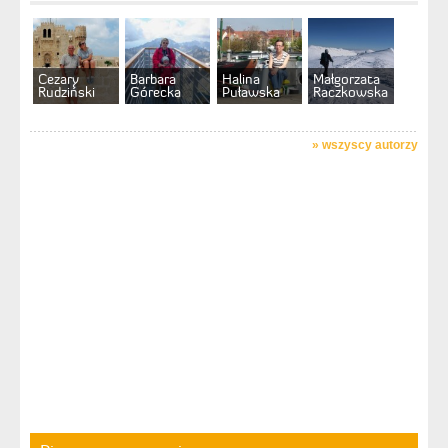
Cezary
Barbara
Halina
Małgorzata
Rudziński
Górecka
Puławska
Raczkowska
»
wszyscy autorzy