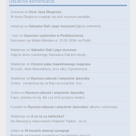
Ostatnie komentarze
Zuzanna
on
Dom Jana Długosza
W domu Długosza znajduje się dziś muzeum parafialn…
redakcja
on
Salvador Dali i jego muzeum
Zdjęcia zmienione.
~nick
on
Opactwo cystersów w Podklasztorzu
Nazywam się Wełpa Wiesław ur. 23 06 1936r na Podkl…
Waldemar
on
Salvador Dali i jego muzeum
Zdjęcie domu rodzinnego Salvadora Dali jest obcięt…
Waldemar
on
Ostatni pałac bawełnianego magnata
W Łodzi, obok Manufaktury, przy ulicy Ogrodowej je…
Waldemar
on
Rycerze-rabusie i więzienie Janosika
Zośka - zarejestruj się na flog i wrzucaj foty. Gw…
Zośka
on
Rycerze-rabusie i więzienie Janosika
Fajne, podoba mi się. Ale czy ktoś przejrzy kiedyś…
Fusia84
on
Rycerze-rabusie i więzienie Janosika
Z albumu rodzinnego.
Waldemar
on
A co to za tabliczka?
Na Słowacji w miejscowości Rajecké Teplice , na śc…
robert
on
W murach dawnej synagogi
Budynek murowanej synagogi w Ciechanowcu jest już…