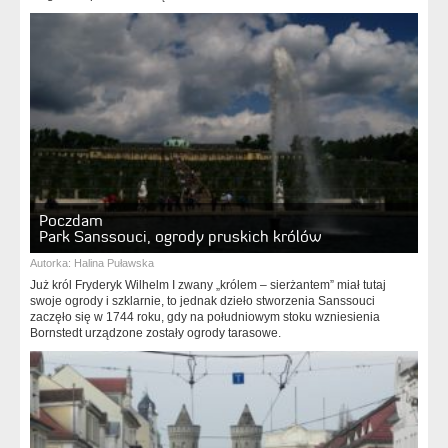
Poczdam
Park Sanssouci, ogrody pruskich królów
Autorka:
Halina Puławska
Już król Fryderyk Wilhelm I zwany „królem – sierżantem” miał tutaj
swoje ogrody i szklarnie, to jednak dzieło stworzenia Sanssouci
zaczęło się w 1744 roku, gdy na południowym stoku wzniesienia
Bornstedt urządzone zostały ogrody tarasowe.