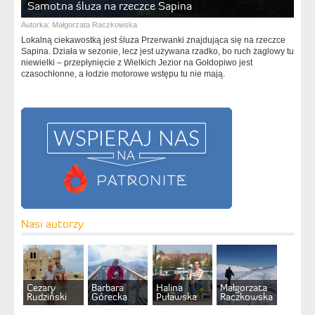
Samotna śluza na rzeczce Sapina
Autorka:
Małgorzata Raczkowska
Lokalną ciekawostką jest śluza Przerwanki znajdująca się na rzeczce
Sapina. Działa w sezonie, lecz jest używana rzadko, bo ruch żaglowy tu
niewielki – przepłynięcie z Wielkich Jezior na Gołdopiwo jest
czasochłonne, a łodzie motorowe wstępu tu nie mają.
Nasi autorzy
Cezary
Barbara
Halina
Małgorzata
Rudziński
Górecka
Puławska
Raczkowska