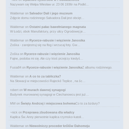
Nazywam się Wełpa Wiesław ur. 23 06 1936r na Podkl…
Waldemar
on
Salvador Dali i jego muzeum
Zdjęcie domu rodzinnego Salvadora Dali jest obcięt…
Waldemar
on
Ostatni pałac bawełnianego magnata
W Łodzi, obok Manufaktury, przy ulicy Ogrodowej je…
Waldemar
on
Rycerze-rabusie i więzienie Janosika
Zośka - zarejestruj się na flog i wrzucaj foty. Gw…
Zośka
on
Rycerze-rabusie i więzienie Janosika
Fajne, podoba mi się. Ale czy ktoś przejrzy kiedyś…
Fusia84
on
Rycerze-rabusie i więzienie Janosika
Z albumu rodzinnego.
Waldemar
on
A co to za tabliczka?
Na Słowacji w miejscowości Rajecké Teplice , na śc…
robert
on
W murach dawnej synagogi
Budynek murowanej synagogi w Ciechanowcu jest już…
MW
on
Święty Andrzej i miejscowa bohema
Co to za bzdury?
~nick
on
Przeprawa zbudowana dla władcy
Kaplica Św. Anny pierwotnie kaplica rzymsko-katoli…
Waldemar
on
Niewolniczy proceder królów Dahomeju