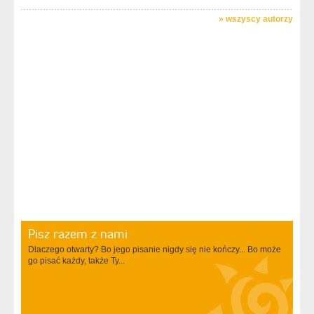
»
wszyscy autorzy
Pisz razem z nami
Dlaczego otwarty? Bo jego pisanie nigdy się nie kończy... Bo może
go pisać każdy, także Ty...