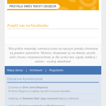
PRZYŚLIJ SWÓJ TEKST I ZDJĘCIA
Znajdź nas na Facebooku
Wszystkie materiały zamieszczone na naszym portalu chronione
są prawem autorskim. Możesz skopiować je na własny użytek.
Jeśli chcesz rozpowszechniać je dla zysku bez zgody redakcji i
autora – szukaj adwokata!
Mapa strony
|
Archiwum
|
Regulamin
Ostatnie komentarze
Zuzanna
on
Dom Jana Długosza
W domu Długosza znajduje się dziś muzeum parafialn…
redakcja
on
Salvador Dali i jego muzeum
Zdjęcia zmienione.
~nick
on
Opactwo cystersów w Podklasztorzu