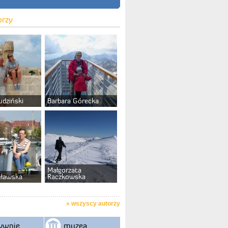
orzy
udziński
Barbara Górecka
Małgorzata
uławska
Raczkowska
»
wszyscy autorzy
ywnie
muzea