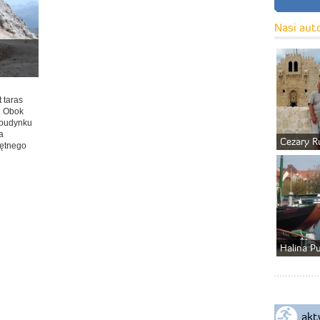
Nasi aut
t taras
. Obok
j budynku
a
Cezary R
iętnego
Halina P
akt