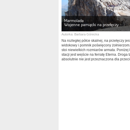
Marmolada
Wojenne pamiątki na przełęczy
Autorka:
Barbara Górecka
Na rozległej półce skalnej, na przełęczy jes
widokowy i pomnik poświęcony żołnierzom
stoi niewielkich rozmiarów armata. Poniże
stacji jest wejście na ferratę Eterna. Droga t
absolutnie nie jest przeznaczona dla przec
piechura!