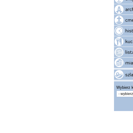
arc
cme
his
kuc
lis
mia
szla
Wybierz k