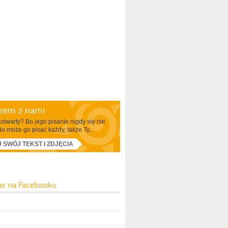
azem z nami
otwarty? Bo jego pisanie nigdy się nie
Bo może go pisać każdy, także Ty...
J SWÓJ TEKST I ZDJĘCIA
as na Facebooku