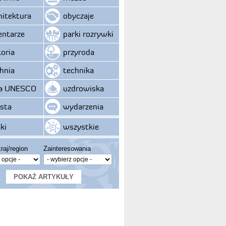
hitektura
obyczaje
ntarze
parki rozrywki
toria
przyroda
hnia
technika
ta UNESCO
uzdrowiska
sta
wydarzenia
ki
wszystkie
raj/region
Zainteresowania