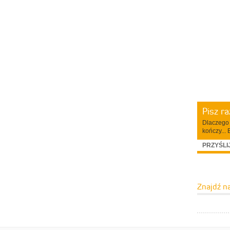
Pisz r
Dlaczego 
kończy... 
PRZYŚLI
Znajdź n