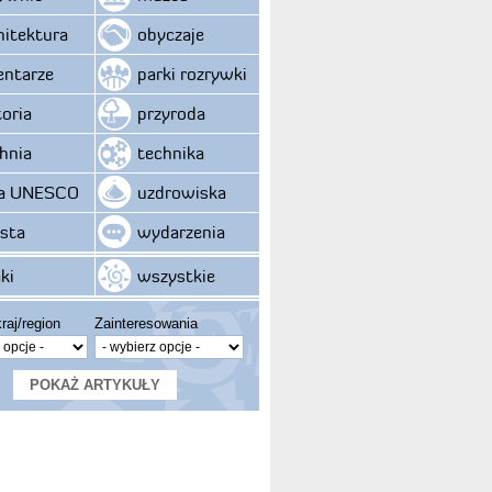
hitektura
obyczaje
ntarze
parki rozrywki
toria
przyroda
hnia
technika
ta UNESCO
uzdrowiska
sta
wydarzenia
ki
wszystkie
raj/region
Zainteresowania