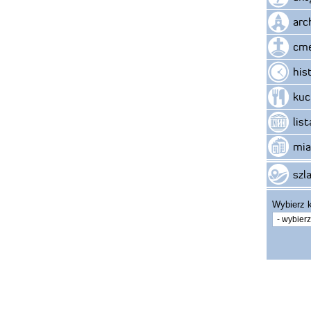
arc
cme
his
kuc
lis
mia
szla
Wybierz k