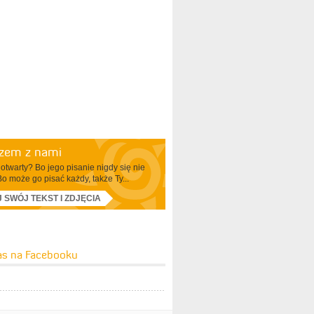
azem z nami
otwarty? Bo jego pisanie nigdy się nie
Bo może go pisać każdy, także Ty...
J SWÓJ TEKST I ZDJĘCIA
as na Facebooku