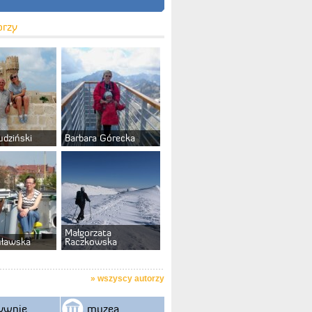
orzy
udziński
Barbara Górecka
Małgorzata
uławska
Raczkowska
»
wszyscy autorzy
ywnie
muzea