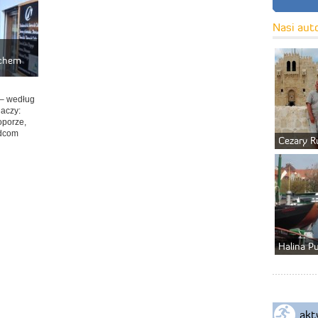
Nasi aut
achem
 – według
naczy:
oporze,
adcom
Cezary R
Halina P
akt