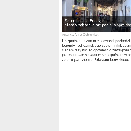
Setenil de las Bodegas
Miasto schroniło się pod skalnym d
Autorka:
Anna Ochremiak
Hiszpańska nazwa miejscowości pochodzi
legendy - od łacińskiego septem nihil, co z
siedem razy nic. To opowieść o zawziętym 
jaki Maurowie stawiali chrześcijańskim wł
zbierającym ziemie Półwyspu Iberyjskiego.