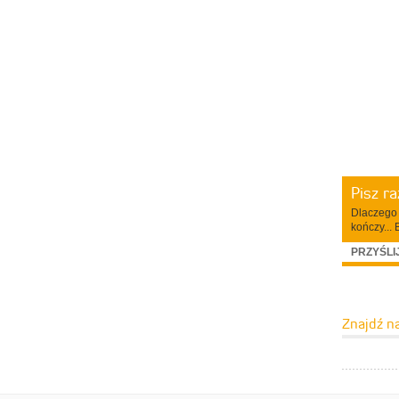
Pisz r
Dlaczego 
kończy... 
PRZYŚLI
Znajdź n