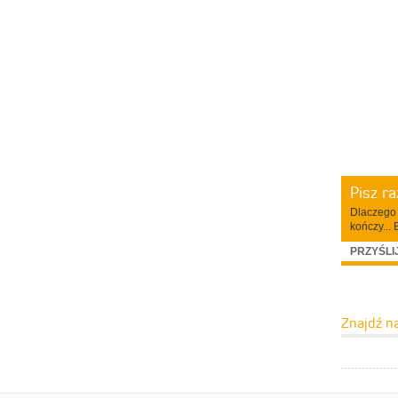
Pisz r
Dlaczego 
kończy... 
PRZYŚLI
Znajdź n