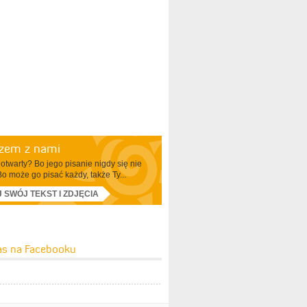
azem z nami
otwarty? Bo jego pisanie nigdy się nie
Bo może go pisać każdy, także Ty...
J SWÓJ TEKST I ZDJĘCIA
as na Facebooku