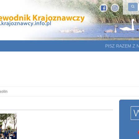
PISZ RAZEM Z 
olin