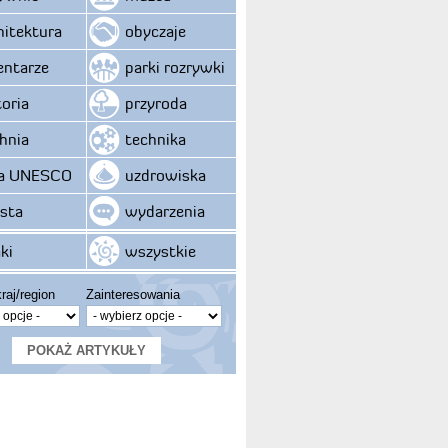
hitektura
obyczaje
ntarze
parki rozrywki
toria
przyroda
hnia
technika
ta UNESCO
uzdrowiska
sta
wydarzenia
ki
wszystkie
raj/region
Zainteresowania