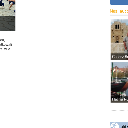
Nasi aut
oru,
atkowali
tał w V
Cezary R
Halina P
akt