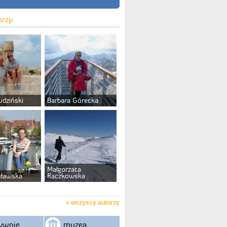
orzy
udziński
Barbara Górecka
Małgorzata
uławska
Raczkowska
»
wszyscy autorzy
ywnie
muzea