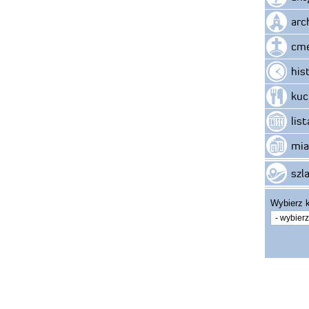
arc
cme
his
kuc
lis
mia
szla
Wybierz k