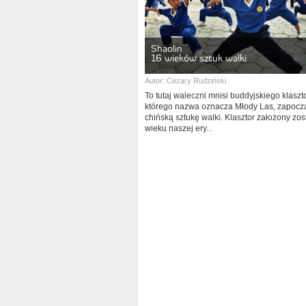
Shaolin
16 wieków sztuk walki
Autor:
Cezary Rudziński
To tutaj waleczni mnisi buddyjskiego klaszt
którego nazwa oznacza Młody Las, zapocz
chińską sztukę walki. Klasztor założony zos
wieku naszej ery...