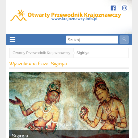
Otwarty Przewodnik Krajoznawczy
Sigiriya
Wyszukiwna fraza: Sigiriya
Sigiriya