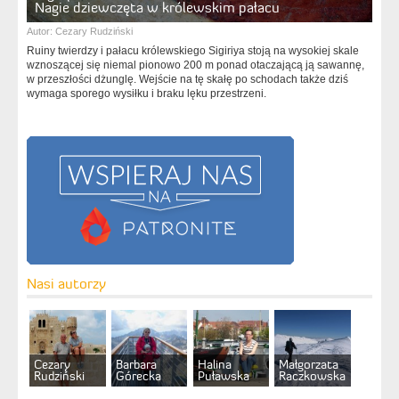
Nagie dziewczęta w królewskim pałacu
Autor:
Cezary Rudziński
Ruiny twierdzy i pałacu królewskiego Sigiriya stoją na wysokiej skale
wznoszącej się niemal pionowo 200 m ponad otaczającą ją sawannę,
w przeszłości dżunglę. Wejście na tę skałę po schodach także dziś
wymaga sporego wysiłku i braku lęku przestrzeni.
Nasi autorzy
Cezary
Barbara
Halina
Małgorzata
Rudziński
Górecka
Puławska
Raczkowska