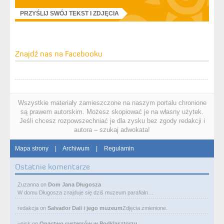
PRZYŚLIJ SWÓJ TEKST I ZDJĘCIA
Znajdź nas na Facebooku
Wszystkie materiały zamieszczone na naszym portalu chronione
są prawem autorskim. Możesz skopiować je na własny użytek.
Jeśli chcesz rozpowszechniać je dla zysku bez zgody redakcji i
autora – szukaj adwokata!
Mapa strony
|
Archiwum
|
Regulamin
Ostatnie komentarze
Zuzanna
on
Dom Jana Długosza
W domu Długosza znajduje się dziś muzeum parafialn…
redakcja
on
Salvador Dali i jego muzeum
Zdjęcia zmienione.
~nick
on
Opactwo cystersów w Podklasztorzu