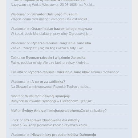
Nazywam się Wełpa Wiesław ur. 23 06 1936r na Podkl…
Waldemar
on
Salvador Dali i jego muzeum
Zdjęcie domu rodzinnego Salvadora Dali jest obcięt…
Waldemar
on
Ostatni pałac bawełnianego magnata
W Łodzi, obok Manufaktury, przy ulicy Ogrodowej je…
Waldemar
on
Rycerze-rabusie i więzienie Janosika
Zośka - zarejestruj się na flog i wrzucaj foty. Gw…
Zośka
on
Rycerze-rabusie i więzienie Janosika
Fajne, podoba mi się. Ale czy ktoś przejrzy kiedyś…
Fusia84
on
Rycerze-rabusie i więzienie Janosika
Z albumu rodzinnego.
Waldemar
on
A co to za tabliczka?
Na Słowacji w miejscowości Rajecké Teplice , na śc…
robert
on
W murach dawnej synagogi
Budynek murowanej synagogi w Ciechanowcu jest już…
MW
on
Święty Andrzej i miejscowa bohema
Co to za bzdury?
~nick
on
Przeprawa zbudowana dla władcy
Kaplica Św. Anny pierwotnie kaplica rzymsko-katoli…
Waldemar
on
Niewolniczy proceder królów Dahomeju