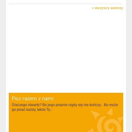
»
wszyscy autorzy
Pisz razem z nami
Dlaczego otwarty? Bo jego pisanie nigdy się nie kończy... Bo może
go pisać każdy, także Ty...