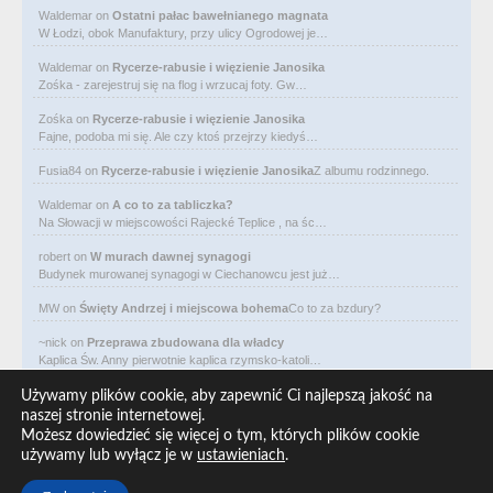
Waldemar
on
Ostatni pałac bawełnianego magnata
W Łodzi, obok Manufaktury, przy ulicy Ogrodowej je…
Waldemar
on
Rycerze-rabusie i więzienie Janosika
Zośka - zarejestruj się na flog i wrzucaj foty. Gw…
Zośka
on
Rycerze-rabusie i więzienie Janosika
Fajne, podoba mi się. Ale czy ktoś przejrzy kiedyś…
Fusia84
on
Rycerze-rabusie i więzienie Janosika
Z albumu rodzinnego.
Waldemar
on
A co to za tabliczka?
Na Słowacji w miejscowości Rajecké Teplice , na śc…
robert
on
W murach dawnej synagogi
Budynek murowanej synagogi w Ciechanowcu jest już…
MW
on
Święty Andrzej i miejscowa bohema
Co to za bzdury?
~nick
on
Przeprawa zbudowana dla władcy
Kaplica Św. Anny pierwotnie kaplica rzymsko-katoli…
Waldemar
on
Niewolniczy proceder królów Dahomeju
Używamy plików cookie, aby zapewnić Ci najlepszą jakość na
Zwracają uwagę lampy uliczne z bateriami słoneczny…
naszej stronie internetowej.
Możesz dowiedzieć się więcej o tym, których plików cookie
Waldemar
on
Adam Asnyk. Poeta z mojego miasta
używamy lub wyłącz je w
ustawieniach
.
CIEKAWOSTKA że pod banderą Malty pływa statek m/v…