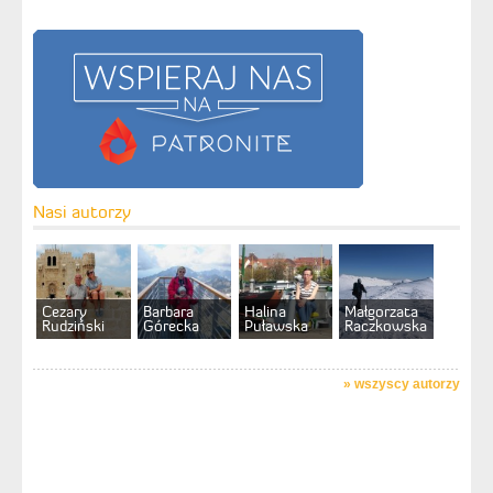
Nasi autorzy
Cezary
Barbara
Halina
Małgorzata
Rudziński
Górecka
Puławska
Raczkowska
»
wszyscy autorzy