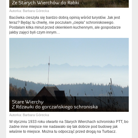
Ze Starych Wierchów do Rabki
Autorka:
Barbara Górecka
Bacówka cieszyła się bardzo dobrą opinią wśród turystów. Jak jest
teraz? Będąc tu chwilę, nie poczułam „ciepła” schroniskowego.
Postałam kilka minut przed okienkiem kuchennym, ale gospodarze
jakby zajęci byli czym innym…
Stare Wierchy
Z Rdzawki do gorczańskiego schroniska
Autorka:
Barbara Górecka
W styczniu 1933 roku otwarto na Starych Wierchach schronisko PTT, bo
żadne inne miejsce nie nadawało się tak dobrze pod budowę jak
właśnie to miejsce. Można tu odpocząć przed drogą na Turbacz.