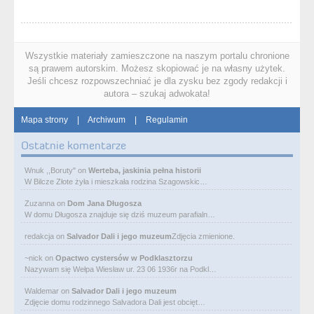
Wszystkie materiały zamieszczone na naszym portalu chronione
są prawem autorskim. Możesz skopiować je na własny użytek.
Jeśli chcesz rozpowszechniać je dla zysku bez zgody redakcji i
autora – szukaj adwokata!
Mapa strony
|
Archiwum
|
Regulamin
Ostatnie komentarze
Wnuk ,,Boruty"
on
Werteba, jaskinia pełna historii
W Bilcze Złote żyła i mieszkała rodzina Szagowskic…
Zuzanna
on
Dom Jana Długosza
W domu Długosza znajduje się dziś muzeum parafialn…
redakcja
on
Salvador Dali i jego muzeum
Zdjęcia zmienione.
~nick
on
Opactwo cystersów w Podklasztorzu
Nazywam się Wełpa Wiesław ur. 23 06 1936r na Podkl…
Waldemar
on
Salvador Dali i jego muzeum
Zdjęcie domu rodzinnego Salvadora Dali jest obcięt…