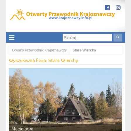
Otwarty Przewodnik Krajoznawczy
Stare Wierchy
Wyszukiwna fraza: Stare Wierchy
Maciejowa