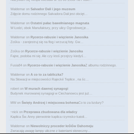
Waldemar
on
Salvador Dali i jego muzeum
Zdjęcie domu rodzinnego Salvadora Dali jest obcięt…
Waldemar
on
Ostatni pałac bawełnianego magnata
W Łodzi, obok Manufaktury, przy ulicy Ogrodowej je…
Waldemar
on
Rycerze-rabusie i więzienie Janosika
Zośka - zarejestruj się na flog i wrzucaj foty. Gw…
Zośka
on
Rycerze-rabusie i więzienie Janosika
Fajne, podoba mi się. Ale czy ktoś przejrzy kiedyś…
Fusia84
on
Rycerze-rabusie i więzienie Janosika
Z albumu rodzinnego.
Waldemar
on
A co to za tabliczka?
Na Słowacji w miejscowości Rajecké Teplice , na śc…
robert
on
W murach dawnej synagogi
Budynek murowanej synagogi w Ciechanowcu jest już…
MW
on
Święty Andrzej i miejscowa bohema
Co to za bzdury?
~nick
on
Przeprawa zbudowana dla władcy
Kaplica Św. Anny pierwotnie kaplica rzymsko-katoli…
Waldemar
on
Niewolniczy proceder królów Dahomeju
Zwracają uwagę lampy uliczne z bateriami słoneczny…