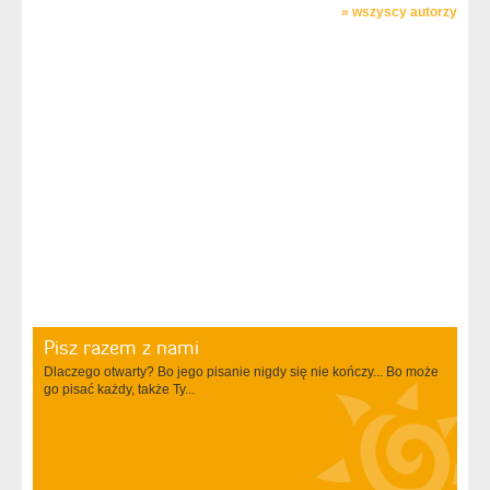
»
wszyscy autorzy
Pisz razem z nami
Dlaczego otwarty? Bo jego pisanie nigdy się nie kończy... Bo może
go pisać każdy, także Ty...