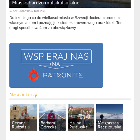
Miasto bardzo multikulturalne
Autor:
Jarosław Kałucki
Do trzeciego co do wielkości miasta w Szwecji docieram promem i
własnym autem i poznaję je z siodełka rowerowego oraz łódki. Ten
drugi sposób uważam za obowiązkowy.
Nasi autorzy
Cezary
Barbara
Halina
Małgorzata
Rudziński
Górecka
Puławska
Raczkowska