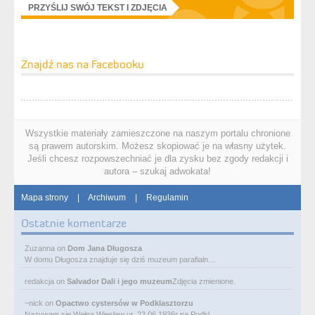
PRZYŚLIJ SWÓJ TEKST I ZDJĘCIA
Znajdź nas na Facebooku
Wszystkie materiały zamieszczone na naszym portalu chronione
są prawem autorskim. Możesz skopiować je na własny użytek.
Jeśli chcesz rozpowszechniać je dla zysku bez zgody redakcji i
autora – szukaj adwokata!
Mapa strony
|
Archiwum
|
Regulamin
Ostatnie komentarze
Zuzanna
on
Dom Jana Długosza
W domu Długosza znajduje się dziś muzeum parafialn…
redakcja
on
Salvador Dali i jego muzeum
Zdjęcia zmienione.
~nick
on
Opactwo cystersów w Podklasztorzu
Nazywam się Wełpa Wiesław ur. 23 06 1936r na Podkl…