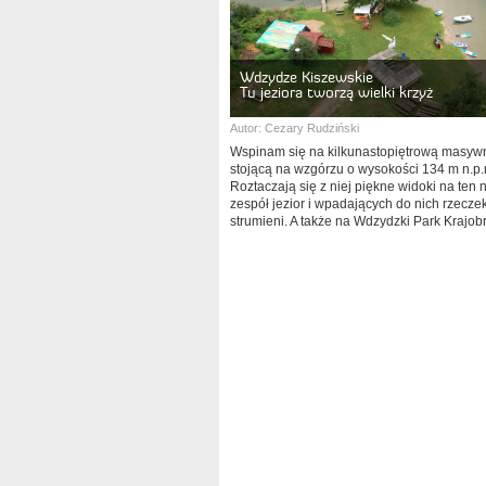
Wdzydze Kiszewskie
Tu jeziora tworzą wielki krzyż
Autor:
Cezary Rudziński
Wspinam się na kilkunastopiętrową masyw
stojącą na wzgórzu o wysokości 134 m n.p.
Roztaczają się z niej piękne widoki na ten 
zespół jezior i wpadających do nich rzeczek
strumieni. A także na Wdzydzki Park Krajob