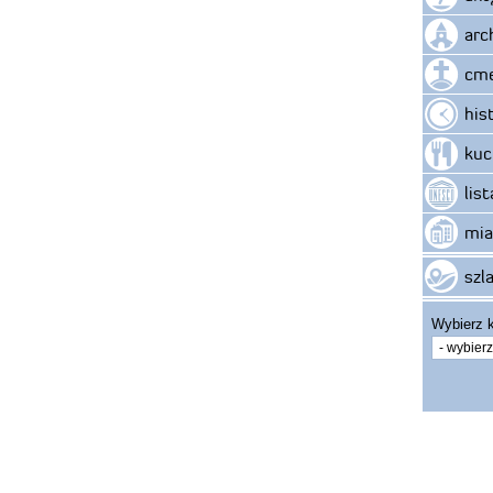
arc
cme
his
kuc
lis
mia
szla
Wybierz k