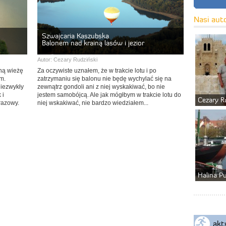
Nasi aut
Szwajcaria Kaszubska
Balonem nad krainą lasów i jezior
Autor:
Cezary Rudziński
ną wieżę
Za oczywiste uznałem, że w trakcie lotu i po
m.
zatrzymaniu się balonu nie będę wychylać się na
niezwykły
zewnątrz gondoli ani z niej wyskakiwać, bo nie
 i
jestem samobójcą. Ale jak mógłbym w trakcie lotu do
Cezary R
razowy.
niej wskakiwać, nie bardzo wiedziałem...
Halina P
akt