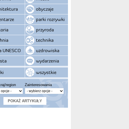
hitektura
obyczaje
ntarze
parki rozrywki
toria
przyroda
hnia
technika
ta UNESCO
uzdrowiska
sta
wydarzenia
ki
wszystkie
raj/region
Zainteresowania