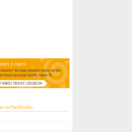
azem z nami
otwarty? Bo jego pisanie nigdy się nie
Bo może go pisać każdy, także Ty...
J SWÓJ TEKST I ZDJĘCIA
as na Facebooku