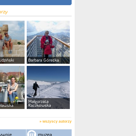
orzy
udziński
Barbara Górecka
Małgorzata
uławska
Raczkowska
»
wszyscy autorzy
ywnie
muzea