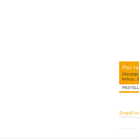
Pisz r
Dlaczego 
kończy... 
PRZYŚLI
Znajdź n