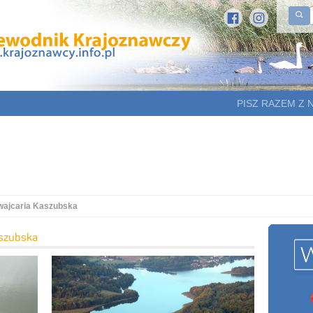
PISZ RAZEM Z 
wajcaria Kaszubska
aszubska