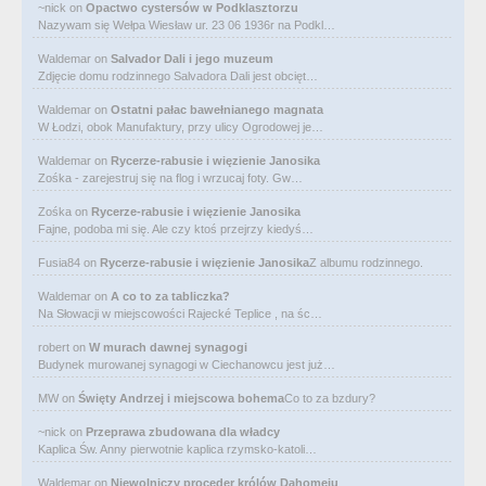
~nick
on
Opactwo cystersów w Podklasztorzu
Nazywam się Wełpa Wiesław ur. 23 06 1936r na Podkl…
Waldemar
on
Salvador Dali i jego muzeum
Zdjęcie domu rodzinnego Salvadora Dali jest obcięt…
Waldemar
on
Ostatni pałac bawełnianego magnata
W Łodzi, obok Manufaktury, przy ulicy Ogrodowej je…
Waldemar
on
Rycerze-rabusie i więzienie Janosika
Zośka - zarejestruj się na flog i wrzucaj foty. Gw…
Zośka
on
Rycerze-rabusie i więzienie Janosika
Fajne, podoba mi się. Ale czy ktoś przejrzy kiedyś…
Fusia84
on
Rycerze-rabusie i więzienie Janosika
Z albumu rodzinnego.
Waldemar
on
A co to za tabliczka?
Na Słowacji w miejscowości Rajecké Teplice , na śc…
robert
on
W murach dawnej synagogi
Budynek murowanej synagogi w Ciechanowcu jest już…
MW
on
Święty Andrzej i miejscowa bohema
Co to za bzdury?
~nick
on
Przeprawa zbudowana dla władcy
Kaplica Św. Anny pierwotnie kaplica rzymsko-katoli…
Waldemar
on
Niewolniczy proceder królów Dahomeju