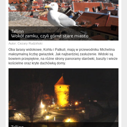
Tallinn
Wokół zamku, czyli górne stare miasto
Autor:
Cezary Rudziński
Oba tarasy widokowe, Kohtu i Patkuli, mają w przewodniku Michelina
maksymalną liczbę gwiazdek. Jak najbardziej zasłużenie. Widoki są
bowiem przepiękne, na różne strony panoramy starówki, baszty i wieże
kościelne oraz kryte dachówką domy.