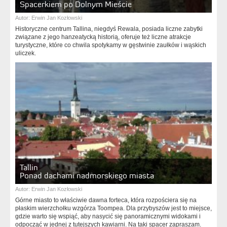
Spacerkiem po Dolnym Mieście
Autor:
Erwin Jan Kozłowski
Historyczne centrum Tallina, niegdyś Rewala, posiada liczne zabytki
związane z jego hanzeatycką historią, oferuje też liczne atrakcje
turystyczne, które co chwila spotykamy w gęstwinie zaułków i wąskich
uliczek.
Tallin
Ponad dachami nadmorskiego miasta
Autor:
Erwin Jan Kozłowski
Górne miasto to właściwie dawna forteca, która rozpościera się na
płaskim wierzchołku wzgórza Toompea. Dla przybyszów jest to miejsce,
gdzie warto się wspiąć, aby nasycić się panoramicznymi widokami i
odpocząć w jednej z tutejszych kawiarni. Na taki spacer zapraszam.