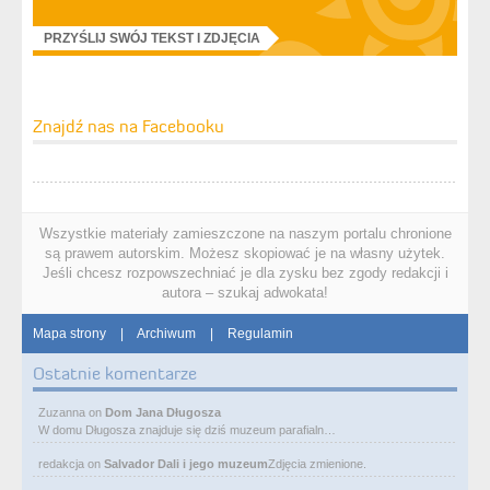
PRZYŚLIJ SWÓJ TEKST I ZDJĘCIA
Znajdź nas na Facebooku
Wszystkie materiały zamieszczone na naszym portalu chronione
są prawem autorskim. Możesz skopiować je na własny użytek.
Jeśli chcesz rozpowszechniać je dla zysku bez zgody redakcji i
autora – szukaj adwokata!
Mapa strony
|
Archiwum
|
Regulamin
Ostatnie komentarze
Zuzanna
on
Dom Jana Długosza
W domu Długosza znajduje się dziś muzeum parafialn…
redakcja
on
Salvador Dali i jego muzeum
Zdjęcia zmienione.