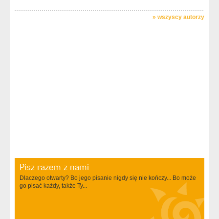
»
wszyscy autorzy
Pisz razem z nami
Dlaczego otwarty? Bo jego pisanie nigdy się nie kończy... Bo może
go pisać każdy, także Ty...