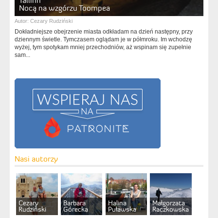
Tallinn
Nocą na wzgórzu Toompea
Autor:
Cezary Rudziński
Dokładniejsze obejrzenie miasta odkładam na dzień następny, przy
dziennym świetle. Tymczasem oglądam je w półmroku. Im wchodzę
wyżej, tym spotykam mniej przechodniów, aż wspinam się zupełnie
sam...
Nasi autorzy
Cezary
Barbara
Halina
Małgorzata
Rudziński
Górecka
Puławska
Raczkowska