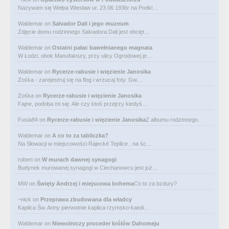
Nazywam się Wełpa Wiesław ur. 23 06 1936r na Podkl…
Waldemar
on
Salvador Dali i jego muzeum
Zdjęcie domu rodzinnego Salvadora Dali jest obcięt…
Waldemar
on
Ostatni pałac bawełnianego magnata
W Łodzi, obok Manufaktury, przy ulicy Ogrodowej je…
Waldemar
on
Rycerze-rabusie i więzienie Janosika
Zośka - zarejestruj się na flog i wrzucaj foty. Gw…
Zośka
on
Rycerze-rabusie i więzienie Janosika
Fajne, podoba mi się. Ale czy ktoś przejrzy kiedyś…
Fusia84
on
Rycerze-rabusie i więzienie Janosika
Z albumu rodzinnego.
Waldemar
on
A co to za tabliczka?
Na Słowacji w miejscowości Rajecké Teplice , na śc…
robert
on
W murach dawnej synagogi
Budynek murowanej synagogi w Ciechanowcu jest już…
MW
on
Święty Andrzej i miejscowa bohema
Co to za bzdury?
~nick
on
Przeprawa zbudowana dla władcy
Kaplica Św. Anny pierwotnie kaplica rzymsko-katoli…
Waldemar
on
Niewolniczy proceder królów Dahomeju