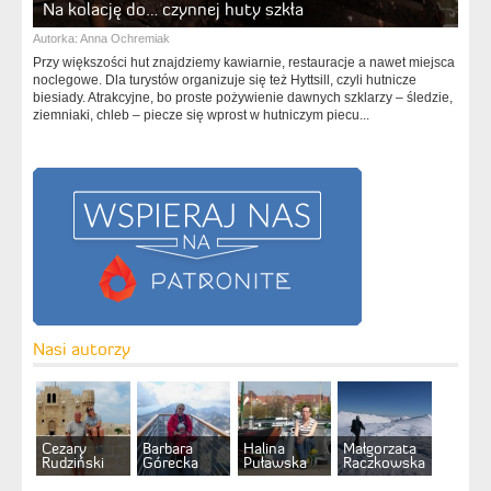
Na kolację do… czynnej huty szkła
Autorka:
Anna Ochremiak
Przy większości hut znajdziemy kawiarnie, restauracje a nawet miejsca
noclegowe. Dla turystów organizuje się też Hyttsill, czyli hutnicze
biesiady. Atrakcyjne, bo proste pożywienie dawnych szklarzy – śledzie,
ziemniaki, chleb – piecze się wprost w hutniczym piecu...
Nasi autorzy
Cezary
Barbara
Halina
Małgorzata
Rudziński
Górecka
Puławska
Raczkowska