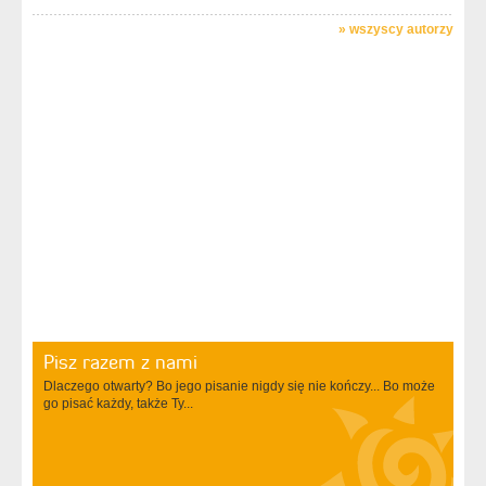
»
wszyscy autorzy
Pisz razem z nami
Dlaczego otwarty? Bo jego pisanie nigdy się nie kończy... Bo może
go pisać każdy, także Ty...