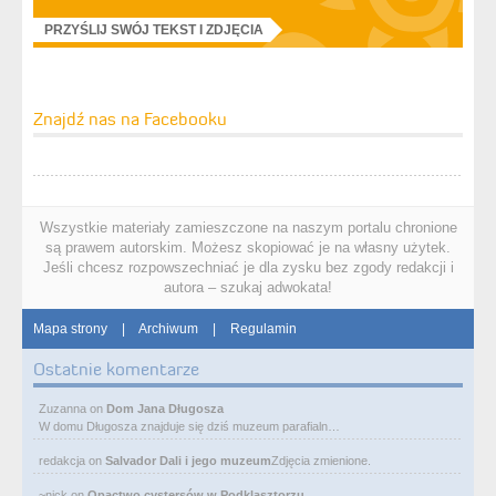
PRZYŚLIJ SWÓJ TEKST I ZDJĘCIA
Znajdź nas na Facebooku
Wszystkie materiały zamieszczone na naszym portalu chronione
są prawem autorskim. Możesz skopiować je na własny użytek.
Jeśli chcesz rozpowszechniać je dla zysku bez zgody redakcji i
autora – szukaj adwokata!
Mapa strony
|
Archiwum
|
Regulamin
Ostatnie komentarze
Zuzanna
on
Dom Jana Długosza
W domu Długosza znajduje się dziś muzeum parafialn…
redakcja
on
Salvador Dali i jego muzeum
Zdjęcia zmienione.
~nick
on
Opactwo cystersów w Podklasztorzu