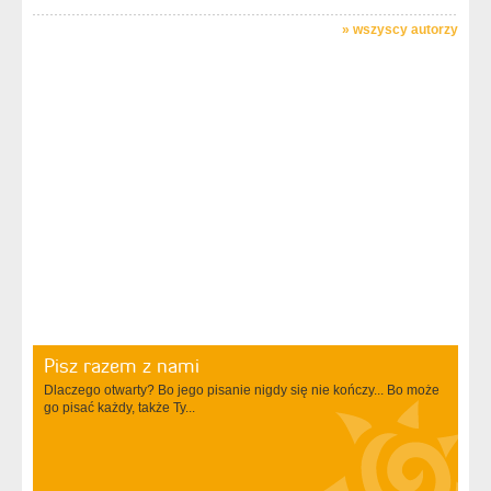
»
wszyscy autorzy
Pisz razem z nami
Dlaczego otwarty? Bo jego pisanie nigdy się nie kończy... Bo może
go pisać każdy, także Ty...