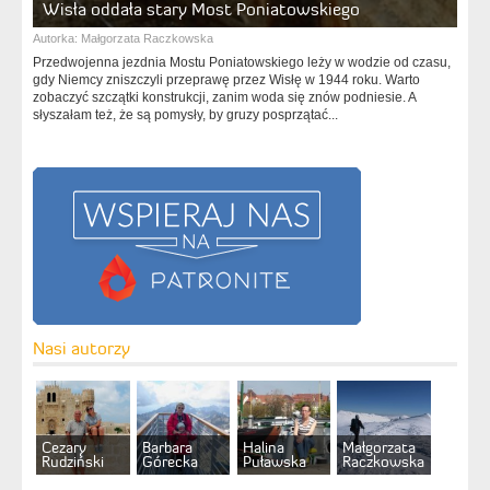
Wisła oddała stary Most Poniatowskiego
Autorka:
Małgorzata Raczkowska
Przedwojenna jezdnia Mostu Poniatowskiego leży w wodzie od czasu,
gdy Niemcy zniszczyli przeprawę przez Wisłę w 1944 roku. Warto
zobaczyć szczątki konstrukcji, zanim woda się znów podniesie. A
słyszałam też, że są pomysły, by gruzy posprzątać...
Nasi autorzy
Cezary
Barbara
Halina
Małgorzata
Rudziński
Górecka
Puławska
Raczkowska