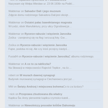
Nazywam się Wełpa Wiesław ur. 23 06 1936r na Podkl…
Waldemar
on
Salvador Dali i jego muzeum
Zdjęcie domu rodzinnego Salvadora Dali jest obcięt…
Waldemar
on
Ostatni pałac bawełnianego magnata
W Łodzi, obok Manufaktury, przy ulicy Ogrodowej je…
Waldemar
on
Rycerze-rabusie i więzienie Janosika
Zośka - zarejestruj się na flog i wrzucaj foty. Gw…
Zośka
on
Rycerze-rabusie i więzienie Janosika
Fajne, podoba mi się. Ale czy ktoś przejrzy kiedyś…
Fusia84
on
Rycerze-rabusie i więzienie Janosika
Z albumu rodzinnego.
Waldemar
on
A co to za tabliczka?
Na Słowacji w miejscowości Rajecké Teplice , na śc…
robert
on
W murach dawnej synagogi
Budynek murowanej synagogi w Ciechanowcu jest już…
MW
on
Święty Andrzej i miejscowa bohema
Co to za bzdury?
~nick
on
Przeprawa zbudowana dla władcy
Kaplica Św. Anny pierwotnie kaplica rzymsko-katoli…
Waldemar
on
Niewolniczy proceder królów Dahomeju