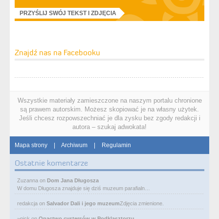
PRZYŚLIJ SWÓJ TEKST I ZDJĘCIA
Znajdź nas na Facebooku
Wszystkie materiały zamieszczone na naszym portalu chronione
są prawem autorskim. Możesz skopiować je na własny użytek.
Jeśli chcesz rozpowszechniać je dla zysku bez zgody redakcji i
autora – szukaj adwokata!
Mapa strony
|
Archiwum
|
Regulamin
Ostatnie komentarze
Zuzanna
on
Dom Jana Długosza
W domu Długosza znajduje się dziś muzeum parafialn…
redakcja
on
Salvador Dali i jego muzeum
Zdjęcia zmienione.
~nick
on
Opactwo cystersów w Podklasztorzu