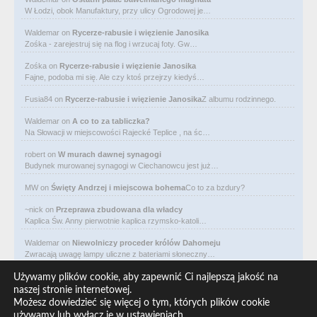
W Łodzi, obok Manufaktury, przy ulicy Ogrodowej je…
Waldemar
on
Rycerze-rabusie i więzienie Janosika
Zośka - zarejestruj się na flog i wrzucaj foty. Gw…
Zośka
on
Rycerze-rabusie i więzienie Janosika
Fajne, podoba mi się. Ale czy ktoś przejrzy kiedyś…
Fusia84
on
Rycerze-rabusie i więzienie Janosika
Z albumu rodzinnego.
Waldemar
on
A co to za tabliczka?
Na Słowacji w miejscowości Rajecké Teplice , na śc…
robert
on
W murach dawnej synagogi
Budynek murowanej synagogi w Ciechanowcu jest już…
MW
on
Święty Andrzej i miejscowa bohema
Co to za bzdury?
~nick
on
Przeprawa zbudowana dla władcy
Kaplica Św. Anny pierwotnie kaplica rzymsko-katoli…
Waldemar
on
Niewolniczy proceder królów Dahomeju
Zwracają uwagę lampy uliczne z bateriami słoneczny…
Waldemar
on
Adam Asnyk. Poeta z mojego miasta
Używamy plików cookie, aby zapewnić Ci najlepszą jakość na
CIEKAWOSTKA że pod banderą Malty pływa statek m/v…
naszej stronie internetowej.
Możesz dowiedzieć się więcej o tym, których plików cookie
Waldemar
on
Historia na Wawelskim Wzgórzu
używamy lub wyłącz je w
ustawieniach
.