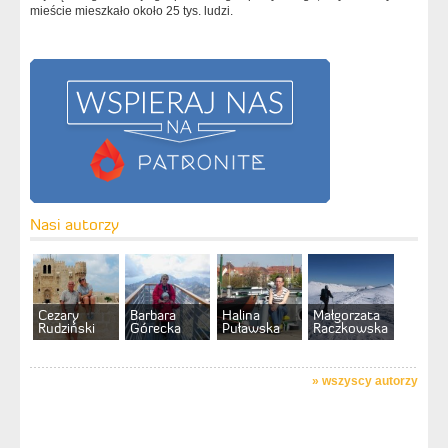
mieście mieszkało około 25 tys. ludzi.
Nasi autorzy
Cezary
Barbara
Halina
Małgorzata
Rudziński
Górecka
Puławska
Raczkowska
»
wszyscy autorzy