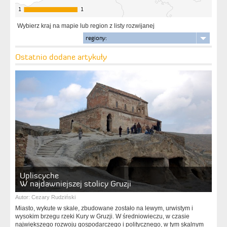
1
1
1
1
Wybierz kraj na mapie lub region z listy rozwijanej
regiony:
Ostatnio dodane artykuły
Upliscyche
W najdawniejszej stolicy Gruzji
Autor:
Cezary Rudziński
Miasto, wykute w skale, zbudowane zostało na lewym, urwistym i
wysokim brzegu rzeki Kury w Gruzji. W średniowieczu, w czasie
największego rozwoju gospodarczego i politycznego, w tym skalnym