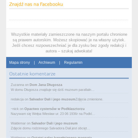
Znajdź nas na Facebooku
Wszystkie materiały zamieszczone na naszym portalu chronione
są prawem autorskim. Możesz skopiować je na własny użytek.
Jeśli chcesz rozpowszechniać je dla zysku bez zgody redakcji i
autora – szukaj adwokata!
Mapa strony
|
Archiwum
|
Regulamin
Ostatnie komentarze
Zuzanna
on
Dom Jana Długosza
W domu Długosza znajduje się dziś muzeum parafialn…
redakcja
on
Salvador Dali i jego muzeum
Zdjęcia zmienione.
~nick
on
Opactwo cystersów w Podklasztorzu
Nazywam się Wełpa Wiesław ur. 23 06 1936r na Podkl…
Waldemar
on
Salvador Dali i jego muzeum
Zdjęcie domu rodzinnego Salvadora Dali jest obcięt…
Waldemar
on
Ostatni pałac bawełnianego magnata