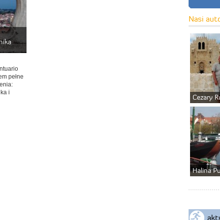
Nasi aut
nika
ntuario
tem pełne
enia:
ka i
Cezary R
Halina P
akt