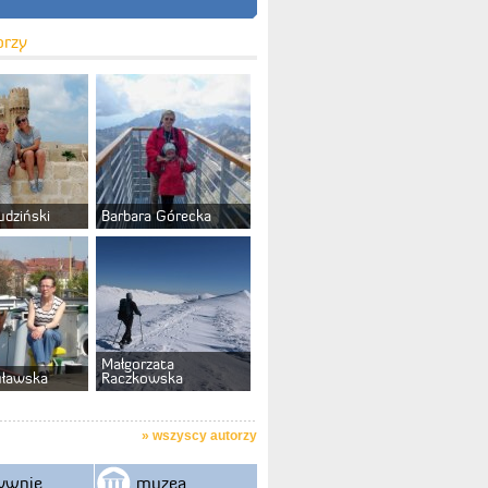
orzy
udziński
Barbara Górecka
Małgorzata
uławska
Raczkowska
»
wszyscy autorzy
ywnie
muzea