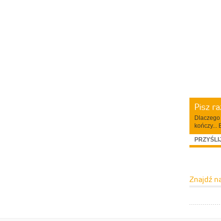
Pisz r
Dlaczego 
kończy... 
PRZYŚLI
Znajdź n