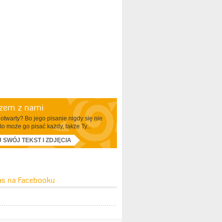
azem z nami
otwarty? Bo jego pisanie nigdy się nie
Bo może go pisać każdy, także Ty...
J SWÓJ TEKST I ZDJĘCIA
as na Facebooku