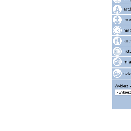
arc
cme
his
kuc
lis
mia
szla
Wybierz k