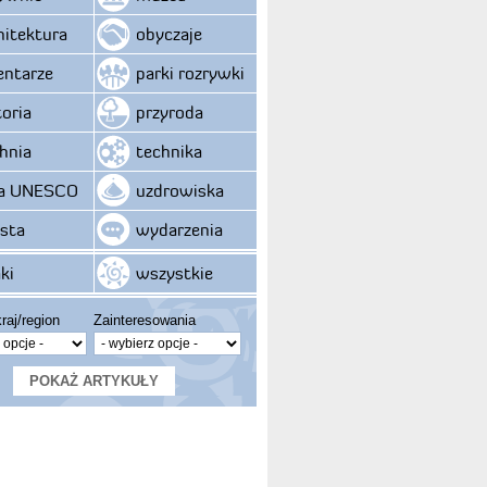
hitektura
obyczaje
ntarze
parki rozrywki
toria
przyroda
hnia
technika
ta UNESCO
uzdrowiska
sta
wydarzenia
ki
wszystkie
raj/region
Zainteresowania