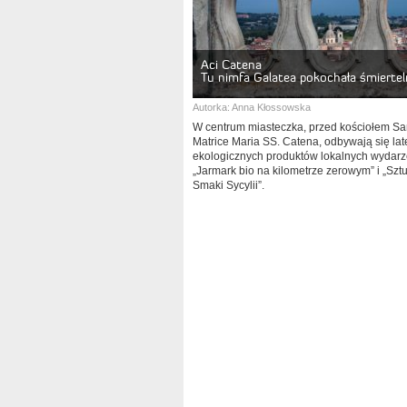
Aci Catena
Tu nimfa Galatea pokochała śmiertel
Autorka:
Anna Kłossowska
W centrum miasteczka, przed kościołem Sa
Matrice Maria SS. Catena, odbywają się la
ekologicznych produktów lokalnych wydarz
„Jarmark bio na kilometrze zerowym” i „Sztu
Smaki Sycylii”.