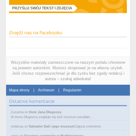
PRZYŚLIJ SWÓJ TEKST I ZDJĘCIA
Znajdź nas na Facebooku
Wszystkie materiały zamieszczone na naszym portalu chronione
są prawem autorskim. Możesz skopiować je na własny użytek.
Jeśli chcesz rozpowszechniać je dla zysku bez zgody redakcji i
autora – szukaj adwokata!
Mapa strony
|
Archiwum
|
Regulamin
Ostatnie komentarze
Zuzanna
on
Dom Jana Długosza
W domu Długosza znajduje się dziś muzeum parafialn…
redakcja
on
Salvador Dali i jego muzeum
Zdjęcia zmienione.
~nick
on
Opactwo cystersów w Podklasztorzu