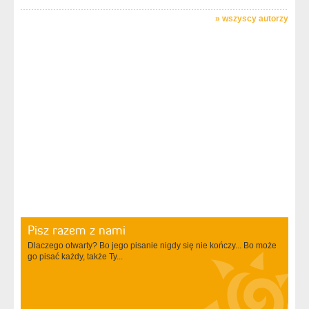
»
wszyscy autorzy
Pisz razem z nami
Dlaczego otwarty? Bo jego pisanie nigdy się nie kończy... Bo może
go pisać każdy, także Ty...