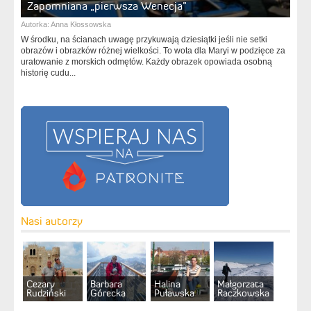
Zapomniana „pierwsza Wenecja”
Autorka:
Anna Kłossowska
W środku, na ścianach uwagę przykuwają dziesiątki jeśli nie setki
obrazów i obrazków różnej wielkości. To wota dla Maryi w podzięce za
uratowanie z morskich odmętów. Każdy obrazek opowiada osobną
historię cudu...
Nasi autorzy
Cezary
Barbara
Halina
Małgorzata
Rudziński
Górecka
Puławska
Raczkowska