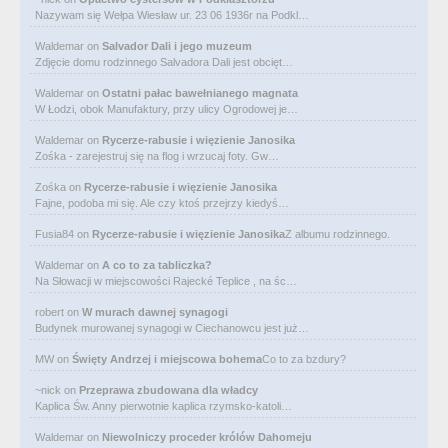
Nazywam się Wełpa Wiesław ur. 23 06 1936r na Podkl…
Waldemar
on
Salvador Dali i jego muzeum
Zdjęcie domu rodzinnego Salvadora Dali jest obcięt…
Waldemar
on
Ostatni pałac bawełnianego magnata
W Łodzi, obok Manufaktury, przy ulicy Ogrodowej je…
Waldemar
on
Rycerze-rabusie i więzienie Janosika
Zośka - zarejestruj się na flog i wrzucaj foty. Gw…
Zośka
on
Rycerze-rabusie i więzienie Janosika
Fajne, podoba mi się. Ale czy ktoś przejrzy kiedyś…
Fusia84
on
Rycerze-rabusie i więzienie Janosika
Z albumu rodzinnego.
Waldemar
on
A co to za tabliczka?
Na Słowacji w miejscowości Rajecké Teplice , na śc…
robert
on
W murach dawnej synagogi
Budynek murowanej synagogi w Ciechanowcu jest już…
MW
on
Święty Andrzej i miejscowa bohema
Co to za bzdury?
~nick
on
Przeprawa zbudowana dla władcy
Kaplica Św. Anny pierwotnie kaplica rzymsko-katoli…
Waldemar
on
Niewolniczy proceder królów Dahomeju