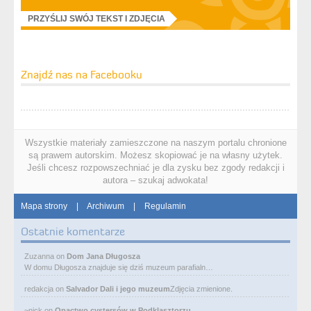
PRZYŚLIJ SWÓJ TEKST I ZDJĘCIA
Znajdź nas na Facebooku
Wszystkie materiały zamieszczone na naszym portalu chronione
są prawem autorskim. Możesz skopiować je na własny użytek.
Jeśli chcesz rozpowszechniać je dla zysku bez zgody redakcji i
autora – szukaj adwokata!
Mapa strony
|
Archiwum
|
Regulamin
Ostatnie komentarze
Zuzanna
on
Dom Jana Długosza
W domu Długosza znajduje się dziś muzeum parafialn…
redakcja
on
Salvador Dali i jego muzeum
Zdjęcia zmienione.
~nick
on
Opactwo cystersów w Podklasztorzu