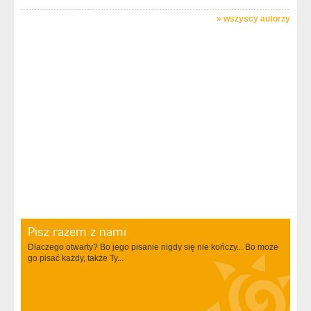
»
wszyscy autorzy
Pisz razem z nami
Dlaczego otwarty? Bo jego pisanie nigdy się nie kończy... Bo może
go pisać każdy, także Ty...