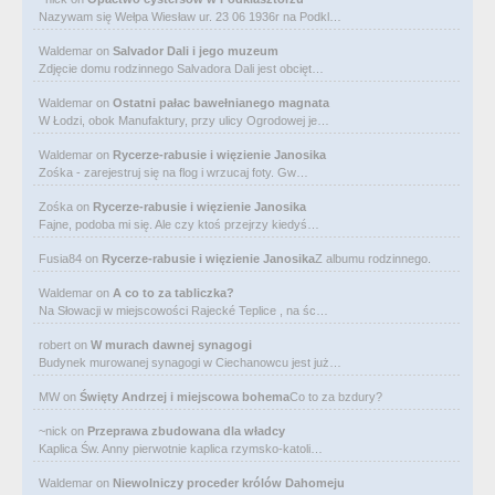
Nazywam się Wełpa Wiesław ur. 23 06 1936r na Podkl…
Waldemar
on
Salvador Dali i jego muzeum
Zdjęcie domu rodzinnego Salvadora Dali jest obcięt…
Waldemar
on
Ostatni pałac bawełnianego magnata
W Łodzi, obok Manufaktury, przy ulicy Ogrodowej je…
Waldemar
on
Rycerze-rabusie i więzienie Janosika
Zośka - zarejestruj się na flog i wrzucaj foty. Gw…
Zośka
on
Rycerze-rabusie i więzienie Janosika
Fajne, podoba mi się. Ale czy ktoś przejrzy kiedyś…
Fusia84
on
Rycerze-rabusie i więzienie Janosika
Z albumu rodzinnego.
Waldemar
on
A co to za tabliczka?
Na Słowacji w miejscowości Rajecké Teplice , na śc…
robert
on
W murach dawnej synagogi
Budynek murowanej synagogi w Ciechanowcu jest już…
MW
on
Święty Andrzej i miejscowa bohema
Co to za bzdury?
~nick
on
Przeprawa zbudowana dla władcy
Kaplica Św. Anny pierwotnie kaplica rzymsko-katoli…
Waldemar
on
Niewolniczy proceder królów Dahomeju