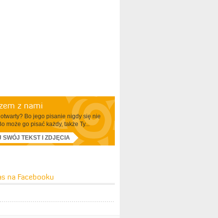
azem z nami
otwarty? Bo jego pisanie nigdy się nie
Bo może go pisać każdy, także Ty...
J SWÓJ TEKST I ZDJĘCIA
as na Facebooku