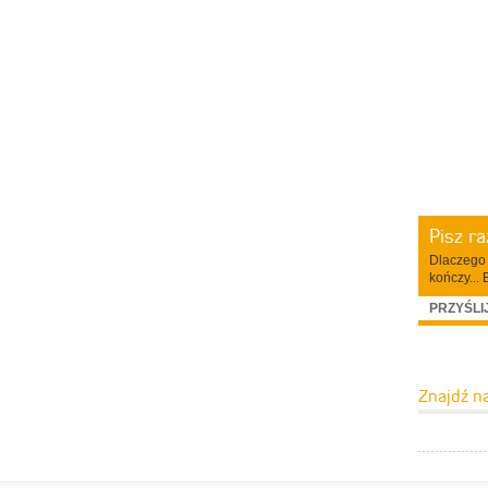
Pisz r
Dlaczego 
kończy... 
PRZYŚLI
Znajdź n