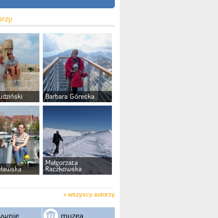
orzy
udziński
Barbara Górecka
Małgorzata
uławska
Raczkowska
»
wszyscy autorzy
ywnie
muzea