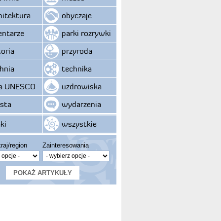
hitektura
obyczaje
ntarze
parki rozrywki
toria
przyroda
hnia
technika
ta UNESCO
uzdrowiska
sta
wydarzenia
ki
wszystkie
raj/region
Zainteresowania