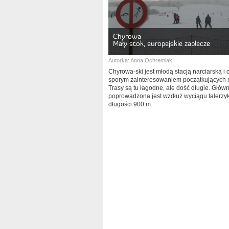
Chyrowa
Mały stok, europejskie zaplecze
Autorka:
Anna Ochremiak
Chyrowa-ski jest młodą stacją narciarską i c
sporym zainteresowaniem początkujących n
Trasy są tu łagodne, ale dość długie. Głów
poprowadzona jest wzdłuż wyciągu talerz
długości 900 m.