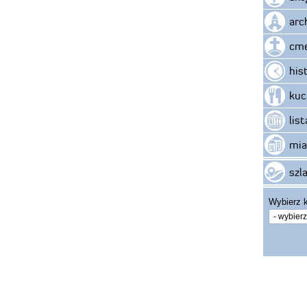
arc
cme
his
kuc
lis
mia
szla
Wybierz k