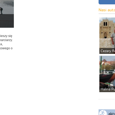
Nasi aut
ieszy się
arciarzy.
na,
ykowego o
Cezary R
Halina P
akt