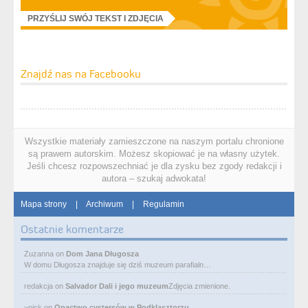
PRZYŚLIJ SWÓJ TEKST I ZDJĘCIA
Znajdź nas na Facebooku
Wszystkie materiały zamieszczone na naszym portalu chronione
są prawem autorskim. Możesz skopiować je na własny użytek.
Jeśli chcesz rozpowszechniać je dla zysku bez zgody redakcji i
autora – szukaj adwokata!
Mapa strony
|
Archiwum
|
Regulamin
Ostatnie komentarze
Zuzanna
on
Dom Jana Długosza
W domu Długosza znajduje się dziś muzeum parafialn…
redakcja
on
Salvador Dali i jego muzeum
Zdjęcia zmienione.
~nick
on
Opactwo cystersów w Podklasztorzu