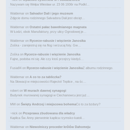
Nazywam się Wełpa Wiesław ur. 23 06 1936r na Podkl…
Waldemar
on
Salvador Dali i jego muzeum
Zdjęcie domu rodzinnego Salvadora Dali jest obcięt…
Waldemar
on
Ostatni pałac bawełnianego magnata
W Łodzi, obok Manufaktury, przy ulicy Ogrodowej je…
Waldemar
on
Rycerze-rabusie i więzienie Janosika
Zośka - zarejestruj się na flog i wrzucaj foty. Gw…
Zośka
on
Rycerze-rabusie i więzienie Janosika
Fajne, podoba mi się. Ale czy ktoś przejrzy kiedyś…
Fusia84
on
Rycerze-rabusie i więzienie Janosika
Z albumu rodzinnego.
Waldemar
on
A co to za tabliczka?
Na Słowacji w miejscowości Rajecké Teplice , na śc…
robert
on
W murach dawnej synagogi
Budynek murowanej synagogi w Ciechanowcu jest już…
MW
on
Święty Andrzej i miejscowa bohema
Co to za bzdury?
~nick
on
Przeprawa zbudowana dla władcy
Kaplica Św. Anny pierwotnie kaplica rzymsko-katoli…
Waldemar
on
Niewolniczy proceder królów Dahomeju