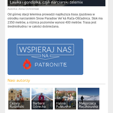
Ławka i gondolka, czyli narciarski telemix
Autorka:
Anna Ochremiak
Od górnej stacji telemixa prowadzi najdłuższa trasa zjazdowa w
ośrodku narciarskim Snow Paradise Vel´ká Rača-Oščadnica. Stok ma
2350 metrów, a różnica poziomów wynosi 400 metrów. Trasa jest
średniotrudna i w całości dośnieżana.
Nasi autorzy
Cezary
Barbara
Halina
Małgorzata
Rudziński
Górecka
Puławska
Raczkowska