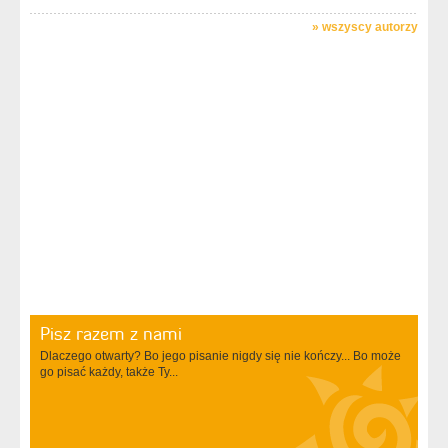
»
wszyscy autorzy
Pisz razem z nami
Dlaczego otwarty? Bo jego pisanie nigdy się nie kończy... Bo może
go pisać każdy, także Ty...