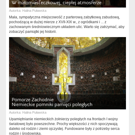
W małomiasteczkowej, ciepłej atmosferze
Autorka:
Halina Puławska
Mała, sympatyczna miejscowość z parterową zabytkową zabudową,
pochodzącą w dużej mierze z XVII-XIX w., z ogródkami i ... z
zachowanym średniowiecznym układem ulic. Warto się zatrzymać, aby
zobaczyć pamiątki jej historii.
Pomorze Zachodnie
Niemieckie pomniki pamięci poległych
Autorka:
Halina Puławska
Upamiętnianie niemieckich żołnierzy poległych na frontach I wojny
światowej było powszechne. Prochy większości z nich spoczywają
daleko od rodzin i ziemi ojczystej. Fundowane były z potrzeby serca
rodzin i środowiska.