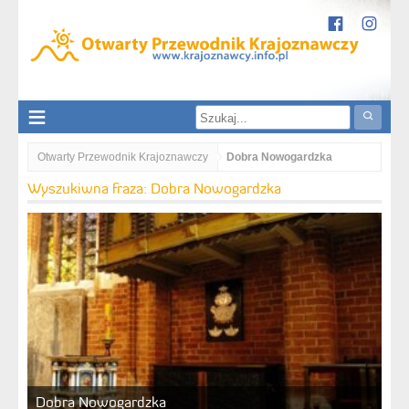
Otwarty Przewodnik Krajoznawczy
Dobra Nowogardzka
Wyszukiwna fraza: Dobra Nowogardzka
Dobra Nowogardzka