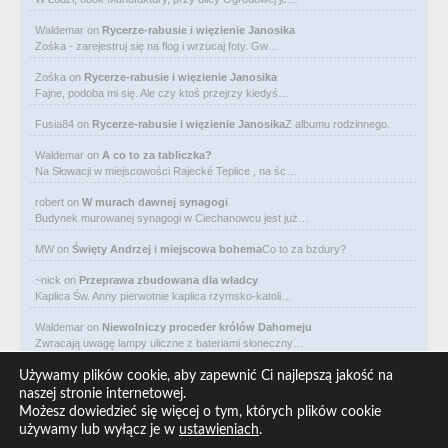
Waldemar
on
Rycerze-rabusie i więzienie Janosika
Zośka - zarejestruj się na flog i wrzucaj foty. Gw…
Zośka
on
Rycerze-rabusie i więzienie Janosika
Fajne, podoba mi się. Ale czy ktoś przejrzy kiedyś…
Fusia84
on
Rycerze-rabusie i więzienie Janosika
Z albumu rodzinnego.
Waldemar
on
A co to za tabliczka?
Na Słowacji w miejscowości Rajecké Teplice , na śc…
robert
on
W murach dawnej synagogi
Budynek murowanej synagogi w Ciechanowcu jest już…
MW
on
Święty Andrzej i miejscowa bohema
Co to za bzdury?
~nick
on
Przeprawa zbudowana dla władcy
Kaplica Św. Anny pierwotnie kaplica rzymsko-katoli…
Waldemar
on
Niewolniczy proceder królów Dahomeju
Zwracają uwagę lampy uliczne z bateriami słoneczny…
Waldemar
on
Adam Asnyk. Poeta z mojego miasta
Używamy plików cookie, aby zapewnić Ci najlepszą jakość na
CIEKAWOSTKA że pod banderą Malty pływa statek m/v…
naszej stronie internetowej.
Możesz dowiedzieć się więcej o tym, których plików cookie
Waldemar
on
Historia na Wawelskim Wzgórzu
używamy lub wyłącz je w
ustawieniach
.
Michał Bogoria Skotnicki (1775–1808). Portret Mich…