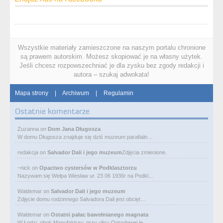
Wszystkie materiały zamieszczone na naszym portalu chronione
są prawem autorskim. Możesz skopiować je na własny użytek.
Jeśli chcesz rozpowszechniać je dla zysku bez zgody redakcji i
autora – szukaj adwokata!
Mapa strony
|
Archiwum
|
Regulamin
Ostatnie komentarze
Zuzanna
on
Dom Jana Długosza
W domu Długosza znajduje się dziś muzeum parafialn…
redakcja
on
Salvador Dali i jego muzeum
Zdjęcia zmienione.
~nick
on
Opactwo cystersów w Podklasztorzu
Nazywam się Wełpa Wiesław ur. 23 06 1936r na Podkl…
Waldemar
on
Salvador Dali i jego muzeum
Zdjęcie domu rodzinnego Salvadora Dali jest obcięt…
Waldemar
on
Ostatni pałac bawełnianego magnata
W Łodzi, obok Manufaktury, przy ulicy Ogrodowej je…