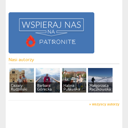
Nasi autorzy
Cezary
Barbara
Halina
Małgorzata
Rudziński
Górecka
Puławska
Raczkowska
»
wszyscy autorzy