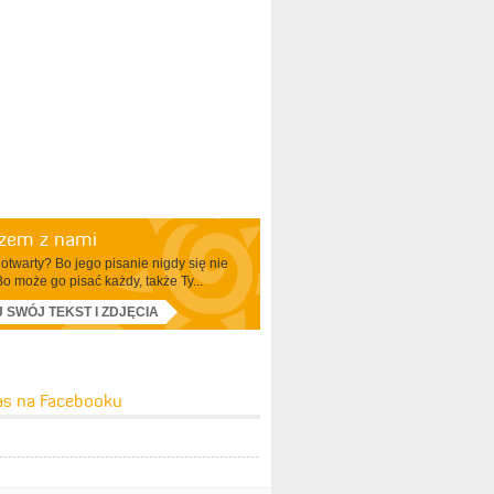
azem z nami
otwarty? Bo jego pisanie nigdy się nie
Bo może go pisać każdy, także Ty...
J SWÓJ TEKST I ZDJĘCIA
as na Facebooku