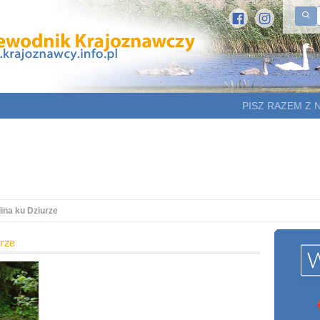
PISZ RAZEM Z 
ina ku Dziurze
rze