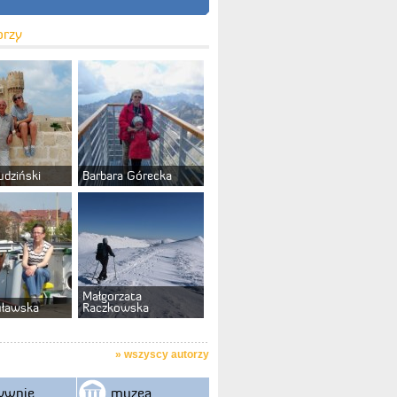
orzy
udziński
Barbara Górecka
Małgorzata
uławska
Raczkowska
»
wszyscy autorzy
ywnie
muzea