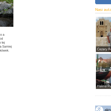
Nasi aut
go a
pod
 tej
a Sarniej
Cezary R
śkówek.
Halina P
akt