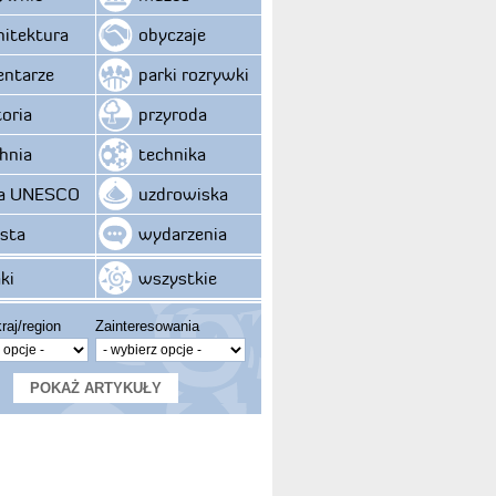
hitektura
obyczaje
ntarze
parki rozrywki
toria
przyroda
hnia
technika
ta UNESCO
uzdrowiska
sta
wydarzenia
ki
wszystkie
raj/region
Zainteresowania