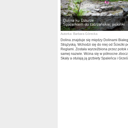
Dolina ku Dziurze
Spacerkiem do tatrzańskiej jaskinki
Autorka:
Barbara Górecka
Dolina znajduje się między Dolinami Białe
Strążyską. Wchodzi się do niej od Ścieżki 
Reglami. Została wyrzeźbiona przez potok o
samej nazwie. Wcina się w północne zbocz
Skały a otulają ją grzbiety Spaleńca i Grze