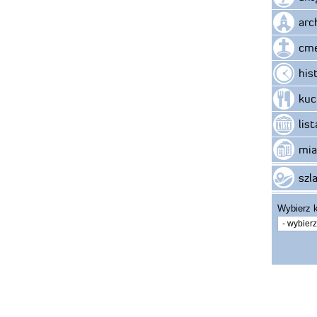
arc
cme
his
kuc
lis
mia
szla
Wybierz k