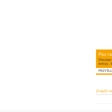
Pisz r
Dlaczego 
kończy... 
PRZYŚLI
Znajdź n