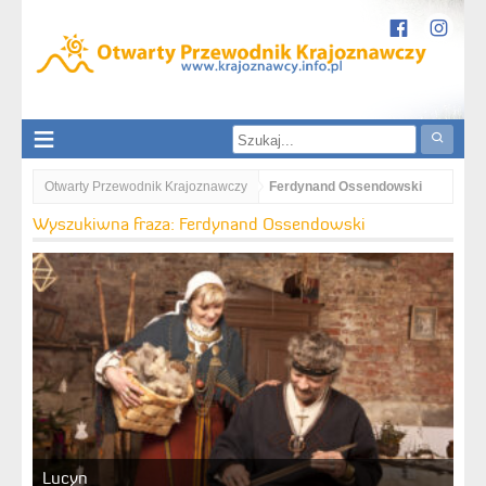
Otwarty Przewodnik Krajoznawczy
Ferdynand Ossendowski
Wyszukiwna fraza: Ferdynand Ossendowski
Lucyn