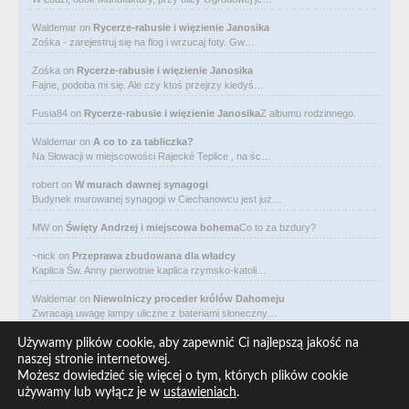
Waldemar
on
Rycerze-rabusie i więzienie Janosika
Zośka - zarejestruj się na flog i wrzucaj foty. Gw…
Zośka
on
Rycerze-rabusie i więzienie Janosika
Fajne, podoba mi się. Ale czy ktoś przejrzy kiedyś…
Fusia84
on
Rycerze-rabusie i więzienie Janosika
Z albumu rodzinnego.
Waldemar
on
A co to za tabliczka?
Na Słowacji w miejscowości Rajecké Teplice , na śc…
robert
on
W murach dawnej synagogi
Budynek murowanej synagogi w Ciechanowcu jest już…
MW
on
Święty Andrzej i miejscowa bohema
Co to za bzdury?
~nick
on
Przeprawa zbudowana dla władcy
Kaplica Św. Anny pierwotnie kaplica rzymsko-katoli…
Waldemar
on
Niewolniczy proceder królów Dahomeju
Zwracają uwagę lampy uliczne z bateriami słoneczny…
Waldemar
on
Adam Asnyk. Poeta z mojego miasta
Używamy plików cookie, aby zapewnić Ci najlepszą jakość na
CIEKAWOSTKA że pod banderą Malty pływa statek m/v…
naszej stronie internetowej.
Możesz dowiedzieć się więcej o tym, których plików cookie
Waldemar
on
Historia na Wawelskim Wzgórzu
używamy lub wyłącz je w
ustawieniach
.
Michał Bogoria Skotnicki (1775–1808). Portret Mich…