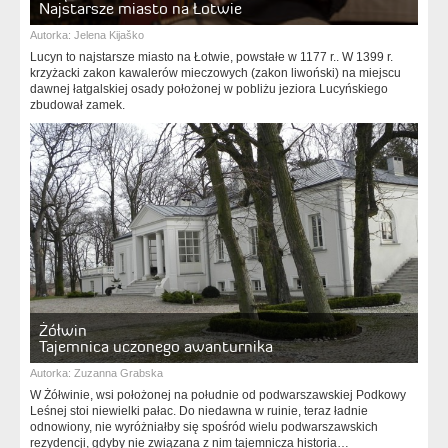
Najstarsze miasto na Łotwie
Autorka:
Jelena Kijaško
Lucyn to najstarsze miasto na Łotwie, powstałe w 1177 r.. W 1399 r.
krzyżacki zakon kawalerów mieczowych (zakon liwoński) na miejscu
dawnej łatgalskiej osady położonej w pobliżu jeziora Lucyńskiego
zbudował zamek.
Żółwin
Tajemnica uczonego awanturnika
Autorka:
Zuzanna Grabska
W Żółwinie, wsi położonej na południe od podwarszawskiej Podkowy
Leśnej stoi niewielki pałac. Do niedawna w ruinie, teraz ładnie
odnowiony, nie wyróżniałby się spośród wielu podwarszawskich
rezydencji, gdyby nie związana z nim tajemnicza historia…