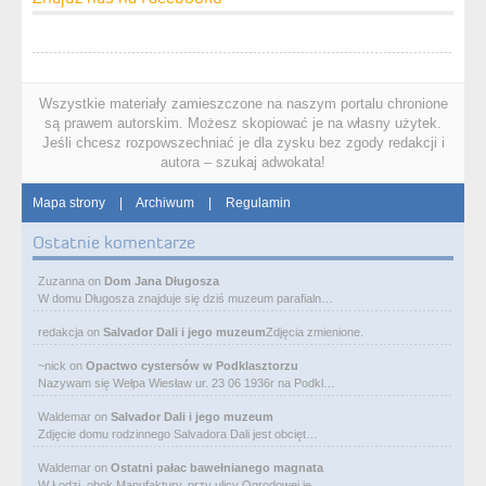
Wszystkie materiały zamieszczone na naszym portalu chronione
są prawem autorskim. Możesz skopiować je na własny użytek.
Jeśli chcesz rozpowszechniać je dla zysku bez zgody redakcji i
autora – szukaj adwokata!
Mapa strony
|
Archiwum
|
Regulamin
Ostatnie komentarze
Zuzanna
on
Dom Jana Długosza
W domu Długosza znajduje się dziś muzeum parafialn…
redakcja
on
Salvador Dali i jego muzeum
Zdjęcia zmienione.
~nick
on
Opactwo cystersów w Podklasztorzu
Nazywam się Wełpa Wiesław ur. 23 06 1936r na Podkl…
Waldemar
on
Salvador Dali i jego muzeum
Zdjęcie domu rodzinnego Salvadora Dali jest obcięt…
Waldemar
on
Ostatni pałac bawełnianego magnata
W Łodzi, obok Manufaktury, przy ulicy Ogrodowej je…