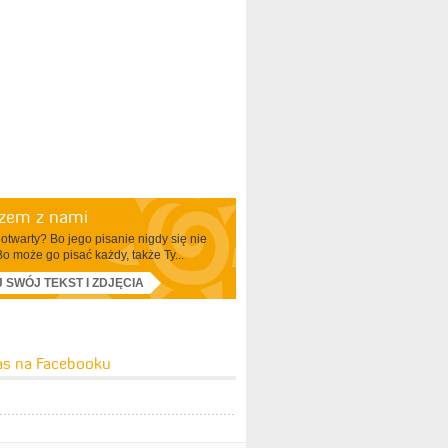
azem z nami
otwarty? Bo jego pisanie nigdy się nie
Bo może go pisać każdy, także Ty...
J SWÓJ TEKST I ZDJĘCIA
as na Facebooku