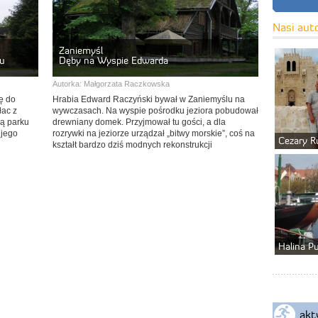
Nasi aut
Zaniemyśl
ku
Dęby na Wyspie Edwarda
Autorka:
Małgorzata Raczkowska
ę do
Hrabia Edward Raczyński bywał w Zaniemyślu na
łac z
wywczasach. Na wyspie pośrodku jeziora pobudował
ią parku
drewniany domek. Przyjmował tu gości, a dla
 jego
rozrywki na jeziorze urządzał „bitwy morskie”, coś na
Cezary R
kształt bardzo dziś modnych rekonstrukcji
historycznych.
Halina P
akt