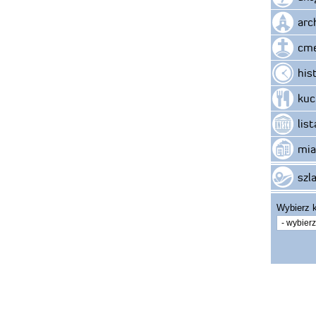
arc
cme
his
kuc
lis
mia
szla
Wybierz k