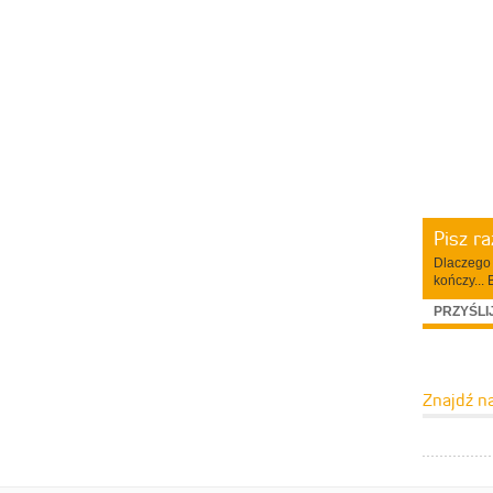
Pisz r
Dlaczego 
kończy... 
PRZYŚLI
Znajdź n