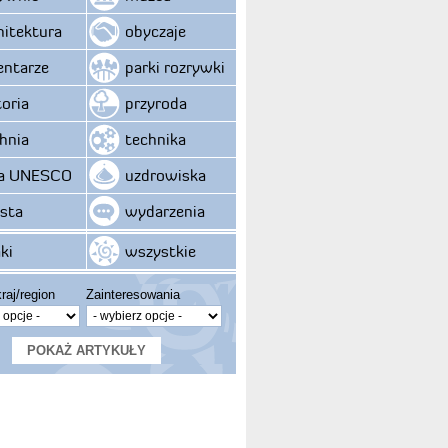
hitektura
obyczaje
ntarze
parki rozrywki
toria
przyroda
hnia
technika
ta UNESCO
uzdrowiska
sta
wydarzenia
ki
wszystkie
raj/region
Zainteresowania