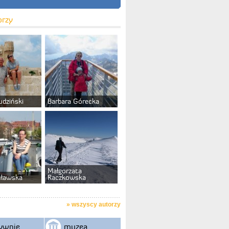
orzy
udziński
Barbara Górecka
Małgorzata
uławska
Raczkowska
»
wszyscy autorzy
ywnie
muzea