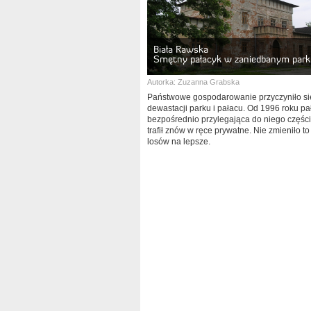
Biała Rawska
Smętny pałacyk w zaniedbanym par
Autorka:
Zuzanna Grabska
Państwowe gospodarowanie przyczyniło si
dewastacji parku i pałacu. Od 1996 roku pa
bezpośrednio przylegająca do niego częśc
trafił znów w ręce prywatne. Nie zmieniło to
losów na lepsze.