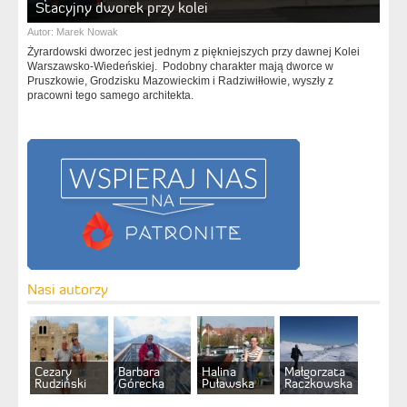
Stacyjny dworek przy kolei
Autor:
Marek Nowak
Żyrardowski dworzec jest jednym z piękniejszych przy dawnej Kolei
Warszawsko-Wiedeńskiej. Podobny charakter mają dworce w
Pruszkowie, Grodzisku Mazowieckim i Radziwiłłowie, wyszły z
pracowni tego samego architekta.
Nasi autorzy
Cezary
Barbara
Halina
Małgorzata
Rudziński
Górecka
Puławska
Raczkowska