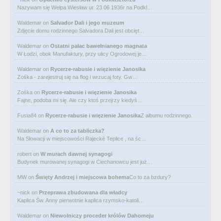
Nazywam się Wełpa Wiesław ur. 23 06 1936r na Podkl…
Waldemar
on
Salvador Dali i jego muzeum
Zdjęcie domu rodzinnego Salvadora Dali jest obcięt…
Waldemar
on
Ostatni pałac bawełnianego magnata
W Łodzi, obok Manufaktury, przy ulicy Ogrodowej je…
Waldemar
on
Rycerze-rabusie i więzienie Janosika
Zośka - zarejestruj się na flog i wrzucaj foty. Gw…
Zośka
on
Rycerze-rabusie i więzienie Janosika
Fajne, podoba mi się. Ale czy ktoś przejrzy kiedyś…
Fusia84
on
Rycerze-rabusie i więzienie Janosika
Z albumu rodzinnego.
Waldemar
on
A co to za tabliczka?
Na Słowacji w miejscowości Rajecké Teplice , na śc…
robert
on
W murach dawnej synagogi
Budynek murowanej synagogi w Ciechanowcu jest już…
MW
on
Święty Andrzej i miejscowa bohema
Co to za bzdury?
~nick
on
Przeprawa zbudowana dla władcy
Kaplica Św. Anny pierwotnie kaplica rzymsko-katoli…
Waldemar
on
Niewolniczy proceder królów Dahomeju