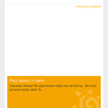
»
wszyscy autorzy
Pisz razem z nami
Dlaczego otwarty? Bo jego pisanie nigdy się nie kończy... Bo może
go pisać każdy, także Ty...