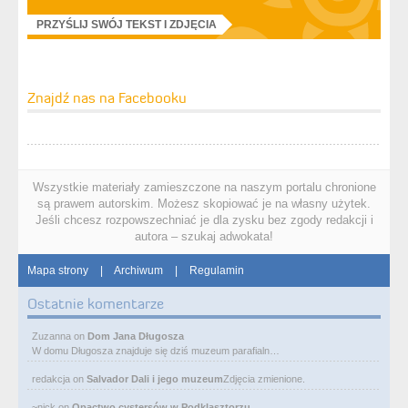
PRZYŚLIJ SWÓJ TEKST I ZDJĘCIA
Znajdź nas na Facebooku
Wszystkie materiały zamieszczone na naszym portalu chronione
są prawem autorskim. Możesz skopiować je na własny użytek.
Jeśli chcesz rozpowszechniać je dla zysku bez zgody redakcji i
autora – szukaj adwokata!
Mapa strony
|
Archiwum
|
Regulamin
Ostatnie komentarze
Zuzanna
on
Dom Jana Długosza
W domu Długosza znajduje się dziś muzeum parafialn…
redakcja
on
Salvador Dali i jego muzeum
Zdjęcia zmienione.
~nick
on
Opactwo cystersów w Podklasztorzu