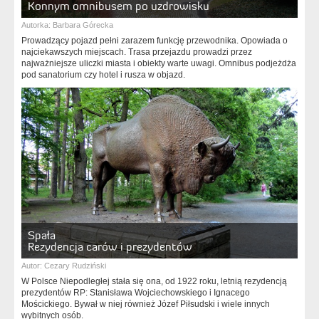
Konnym omnibusem po uzdrowisku
Autorka:
Barbara Górecka
Prowadzący pojazd pełni zarazem funkcję przewodnika. Opowiada o
najciekawszych miejscach. Trasa przejazdu prowadzi przez
najważniejsze uliczki miasta i obiekty warte uwagi. Omnibus podjeżdża
pod sanatorium czy hotel i rusza w objazd.
Spała
Rezydencja carów i prezydentów
Autor:
Cezary Rudziński
W Polsce Niepodległej stała się ona, od 1922 roku, letnią rezydencją
prezydentów RP: Stanisława Wojciechowskiego i Ignacego
Mościckiego. Bywał w niej również Józef Piłsudski i wiele innych
wybitnych osób.