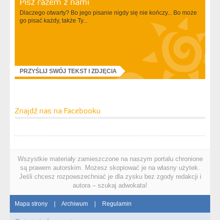
Pisz razem z nami
Dlaczego otwarty? Bo jego pisanie nigdy się nie kończy... Bo może
go pisać każdy, także Ty...
PRZYŚLIJ SWÓJ TEKST I ZDJĘCIA
Znajdź nas na Facebooku
Wszystkie materiały zamieszczone na naszym portalu chronione
są prawem autorskim. Możesz skopiować je na własny użytek.
Jeśli chcesz rozpowszechniać je dla zysku bez zgody redakcji i
autora – szukaj adwokata!
Mapa strony
|
Archiwum
|
Regulamin