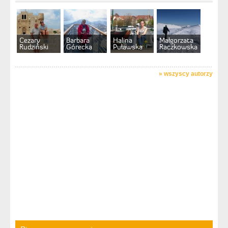
Cezary
Barbara
Halina
Małgorzata
Rudziński
Górecka
Puławska
Raczkowska
»
wszyscy autorzy