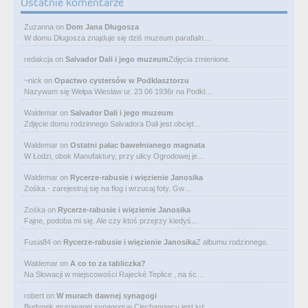
Ostatnie komentarze
Zuzanna
on
Dom Jana Długosza
W domu Długosza znajduje się dziś muzeum parafialn…
redakcja
on
Salvador Dali i jego muzeum
Zdjęcia zmienione.
~nick
on
Opactwo cystersów w Podklasztorzu
Nazywam się Wełpa Wiesław ur. 23 06 1936r na Podkl…
Waldemar
on
Salvador Dali i jego muzeum
Zdjęcie domu rodzinnego Salvadora Dali jest obcięt…
Waldemar
on
Ostatni pałac bawełnianego magnata
W Łodzi, obok Manufaktury, przy ulicy Ogrodowej je…
Waldemar
on
Rycerze-rabusie i więzienie Janosika
Zośka - zarejestruj się na flog i wrzucaj foty. Gw…
Zośka
on
Rycerze-rabusie i więzienie Janosika
Fajne, podoba mi się. Ale czy ktoś przejrzy kiedyś…
Fusia84
on
Rycerze-rabusie i więzienie Janosika
Z albumu rodzinnego.
Waldemar
on
A co to za tabliczka?
Na Słowacji w miejscowości Rajecké Teplice , na śc…
robert
on
W murach dawnej synagogi
Budynek murowanej synagogi w Ciechanowcu jest już…