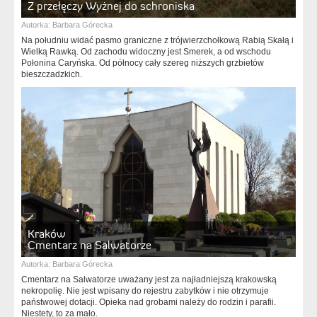
Z przełęczy Wyżnej do schroniska
Autorka:
Barbara Górecka
Na południu widać pasmo graniczne z trójwierzchołkową Rabią Skałą i
Wielką Rawką. Od zachodu widoczny jest Smerek, a od wschodu
Połonina Caryńska. Od północy cały szereg niższych grzbietów
bieszczadzkich.
Kraków
Cmentarz na Salwatorze
Autorka:
Barbara Górecka
Cmentarz na Salwatorze uważany jest za najładniejszą krakowską
nekropolię. Nie jest wpisany do rejestru zabytków i nie otrzymuje
państwowej dotacji. Opieka nad grobami należy do rodzin i parafii.
Niestety, to za mało.