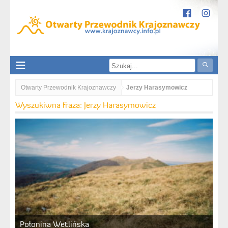
Otwarty Przewodnik Krajoznawczy
Jerzy Harasymowicz
Wyszukiwna fraza: Jerzy Harasymowicz
Połonina Wetlińska