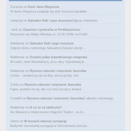
Zuzanna
on
Dom Jana Długosza
W domu Długosza znajduje się dziś muzeum parafialn…
redakcja
on
Salvador Dali i jego muzeum
Zdjęcia zmienione.
~nick
on
Opactwo cystersów w Podklasztorzu
Nazywam się Wełpa Wiesław ur. 23 06 1936r na Podkl…
Waldemar
on
Salvador Dali i jego muzeum
Zdjęcie domu rodzinnego Salvadora Dali jest obcięt…
Waldemar
on
Ostatni pałac bawełnianego magnata
W Łodzi, obok Manufaktury, przy ulicy Ogrodowej je…
Waldemar
on
Rycerze-rabusie i więzienie Janosika
Zośka - zarejestruj się na flog i wrzucaj foty. Gw…
Zośka
on
Rycerze-rabusie i więzienie Janosika
Fajne, podoba mi się. Ale czy ktoś przejrzy kiedyś…
Fusia84
on
Rycerze-rabusie i więzienie Janosika
Z albumu rodzinnego.
Waldemar
on
A co to za tabliczka?
Na Słowacji w miejscowości Rajecké Teplice , na śc…
robert
on
W murach dawnej synagogi
Budynek murowanej synagogi w Ciechanowcu jest już…