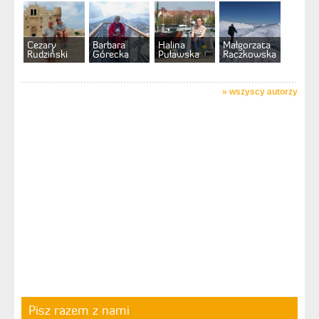
Cezary
Barbara
Halina
Małgorzata
Rudziński
Górecka
Puławska
Raczkowska
»
wszyscy autorzy
Pisz razem z nami