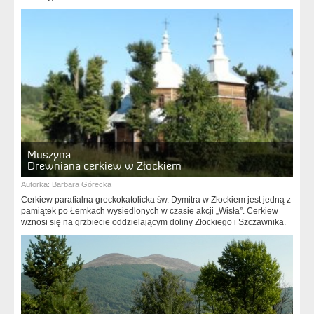
Muszyna
Drewniana cerkiew w Złockiem
Autorka:
Barbara Górecka
Cerkiew parafialna greckokatolicka św. Dymitra w Złockiem jest jedną z
pamiątek po Łemkach wysiedlonych w czasie akcji „Wisła”. Cerkiew
wznosi się na grzbiecie oddzielającym doliny Złockiego i Szczawnika.