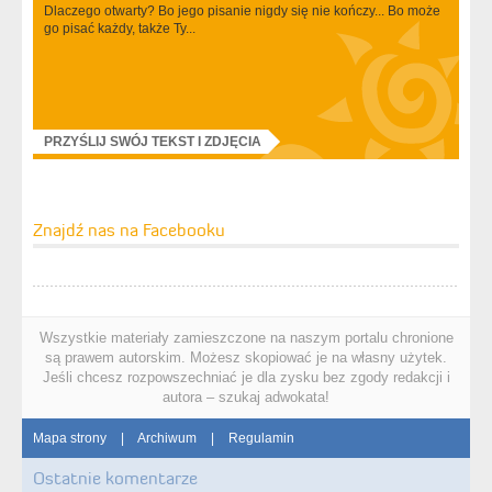
Dlaczego otwarty? Bo jego pisanie nigdy się nie kończy... Bo może
go pisać każdy, także Ty...
PRZYŚLIJ SWÓJ TEKST I ZDJĘCIA
Znajdź nas na Facebooku
Wszystkie materiały zamieszczone na naszym portalu chronione
są prawem autorskim. Możesz skopiować je na własny użytek.
Jeśli chcesz rozpowszechniać je dla zysku bez zgody redakcji i
autora – szukaj adwokata!
Mapa strony
|
Archiwum
|
Regulamin
Ostatnie komentarze