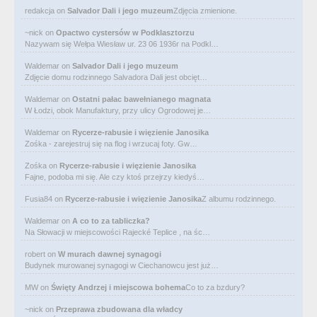
redakcja
on
Salvador Dali i jego muzeum
Zdjęcia zmienione.
~nick
on
Opactwo cystersów w Podklasztorzu
Nazywam się Wełpa Wiesław ur. 23 06 1936r na Podkl…
Waldemar
on
Salvador Dali i jego muzeum
Zdjęcie domu rodzinnego Salvadora Dali jest obcięt…
Waldemar
on
Ostatni pałac bawełnianego magnata
W Łodzi, obok Manufaktury, przy ulicy Ogrodowej je…
Waldemar
on
Rycerze-rabusie i więzienie Janosika
Zośka - zarejestruj się na flog i wrzucaj foty. Gw…
Zośka
on
Rycerze-rabusie i więzienie Janosika
Fajne, podoba mi się. Ale czy ktoś przejrzy kiedyś…
Fusia84
on
Rycerze-rabusie i więzienie Janosika
Z albumu rodzinnego.
Waldemar
on
A co to za tabliczka?
Na Słowacji w miejscowości Rajecké Teplice , na śc…
robert
on
W murach dawnej synagogi
Budynek murowanej synagogi w Ciechanowcu jest już…
MW
on
Święty Andrzej i miejscowa bohema
Co to za bzdury?
~nick
on
Przeprawa zbudowana dla władcy