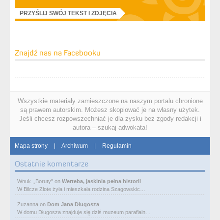
PRZYŚLIJ SWÓJ TEKST I ZDJĘCIA
Znajdź nas na Facebooku
Wszystkie materiały zamieszczone na naszym portalu chronione
są prawem autorskim. Możesz skopiować je na własny użytek.
Jeśli chcesz rozpowszechniać je dla zysku bez zgody redakcji i
autora – szukaj adwokata!
Mapa strony
|
Archiwum
|
Regulamin
Ostatnie komentarze
Wnuk ,,Boruty"
on
Werteba, jaskinia pełna historii
W Bilcze Złote żyła i mieszkała rodzina Szagowskic…
Zuzanna
on
Dom Jana Długosza
W domu Długosza znajduje się dziś muzeum parafialn…