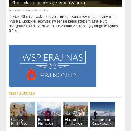
Zbiornik z najdłuższą ziemną zaporą
Autorka:
Zuzanna Grabska
Jezioro Otmuchowskie jest zbiornikiem zaporowym, retencyjnym, na
Nysie a Kłodzkiej, powyżej (w sensie biegu rzeki) miasta. Nurt
przegradza najdłuższa w Polsce zapora ziemna, a jej długość wynosi
6,5 km.
Nasi autorzy
Cezary
Barbara
Halina
Małgorzata
Rudziński
Górecka
Puławska
Raczkowska