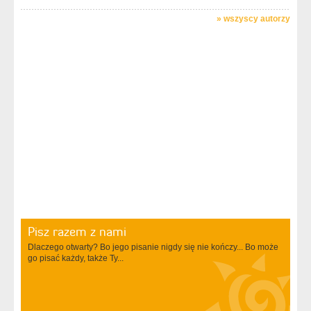
»
wszyscy autorzy
Pisz razem z nami
Dlaczego otwarty? Bo jego pisanie nigdy się nie kończy... Bo może
go pisać każdy, także Ty...