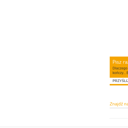
Pisz r
Dlaczego 
kończy... 
PRZYŚLI
Znajdź n