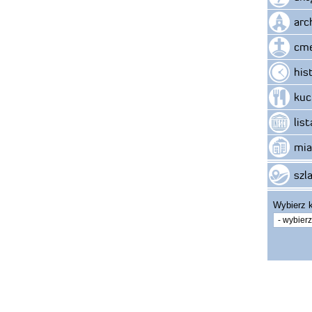
arc
cme
his
kuc
lis
mia
szla
Wybierz k