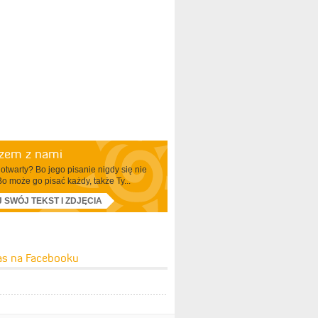
azem z nami
otwarty? Bo jego pisanie nigdy się nie
Bo może go pisać każdy, także Ty...
J SWÓJ TEKST I ZDJĘCIA
as na Facebooku