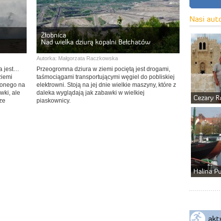
Nasi aut
Żłobnica
Nad wielka dziurą kopalni Bełchatów
Autorka:
Małgorzata Raczkowska
wa jest…
Przeogromna dziura w ziemi pociętą jest drogami,
ziemi
taśmociągami transportującymi węgiel do pobliskiej
żonego na
elektrowni. Stoją na jej dnie wielkie maszyny, które z
wki, ale
daleka wyglądają jak zabawki w wielkiej
Cezary R
 ze
piaskownicy.
Halina P
akt