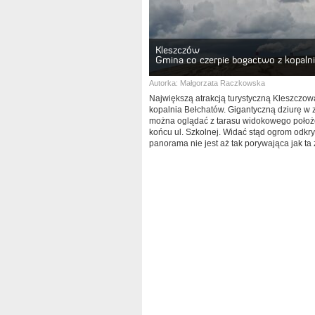
Kleszczów
Gmina co czerpie bogactwo z kopalni
Autorka:
Małgorzata Raczkowska
Największą atrakcją turystyczną Kleszczo
kopalnia Bełchatów. Gigantyczną dziurę w 
można oglądać z tarasu widokowego poło
końcu ul. Szkolnej. Widać stąd ogrom odkry
panorama nie jest aż tak porywająca jak ta
Żłobnicy.