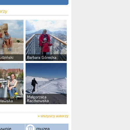
orzy
udziński
Barbara Górecka
Małgorzata
uławska
Raczkowska
»
wszyscy autorzy
ywnie
muzea