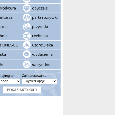
hitektura
obyczaje
ntarze
parki rozrywki
toria
przyroda
hnia
technika
ta UNESCO
uzdrowiska
sta
wydarzenia
ki
wszystkie
raj/region
Zainteresowania