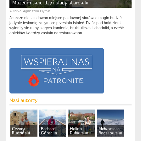
Muzeum twierdzy i ślady starówki
Autorka:
Agnieszka Płytnik
Jeszcze nie tak dawno miejsce po dawnej starówce mogło budzić
jedynie tęsknotę za tym, co przestało istnieć. Dziś spod hałd ziemi
wyłoniły się ruiny starych kamienic, bruki uliczek i chodniki, a część
obiektów twierdzy została odrestaurowana.
Nasi autorzy
Cezary
Barbara
Halina
Małgorzata
Rudziński
Górecka
Puławska
Raczkowska