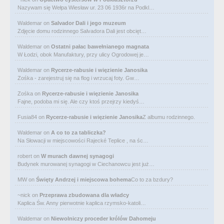
Nazywam się Wełpa Wiesław ur. 23 06 1936r na Podkl…
Waldemar
on
Salvador Dali i jego muzeum
Zdjęcie domu rodzinnego Salvadora Dali jest obcięt…
Waldemar
on
Ostatni pałac bawełnianego magnata
W Łodzi, obok Manufaktury, przy ulicy Ogrodowej je…
Waldemar
on
Rycerze-rabusie i więzienie Janosika
Zośka - zarejestruj się na flog i wrzucaj foty. Gw…
Zośka
on
Rycerze-rabusie i więzienie Janosika
Fajne, podoba mi się. Ale czy ktoś przejrzy kiedyś…
Fusia84
on
Rycerze-rabusie i więzienie Janosika
Z albumu rodzinnego.
Waldemar
on
A co to za tabliczka?
Na Słowacji w miejscowości Rajecké Teplice , na śc…
robert
on
W murach dawnej synagogi
Budynek murowanej synagogi w Ciechanowcu jest już…
MW
on
Święty Andrzej i miejscowa bohema
Co to za bzdury?
~nick
on
Przeprawa zbudowana dla władcy
Kaplica Św. Anny pierwotnie kaplica rzymsko-katoli…
Waldemar
on
Niewolniczy proceder królów Dahomeju