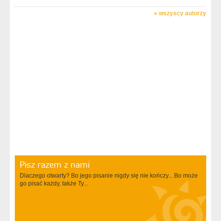
»
wszyscy autorzy
Pisz razem z nami
Dlaczego otwarty? Bo jego pisanie nigdy się nie kończy... Bo może
go pisać każdy, także Ty...