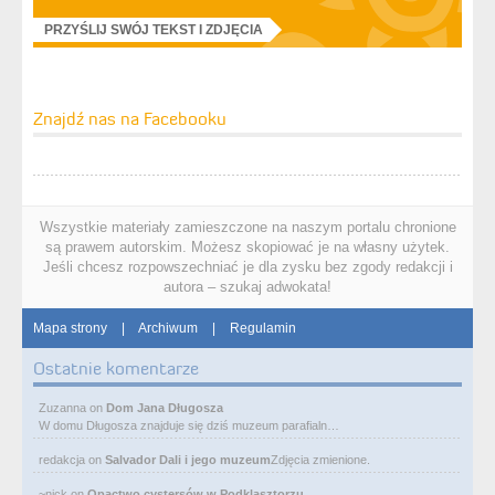
PRZYŚLIJ SWÓJ TEKST I ZDJĘCIA
Znajdź nas na Facebooku
Wszystkie materiały zamieszczone na naszym portalu chronione
są prawem autorskim. Możesz skopiować je na własny użytek.
Jeśli chcesz rozpowszechniać je dla zysku bez zgody redakcji i
autora – szukaj adwokata!
Mapa strony
|
Archiwum
|
Regulamin
Ostatnie komentarze
Zuzanna
on
Dom Jana Długosza
W domu Długosza znajduje się dziś muzeum parafialn…
redakcja
on
Salvador Dali i jego muzeum
Zdjęcia zmienione.
~nick
on
Opactwo cystersów w Podklasztorzu