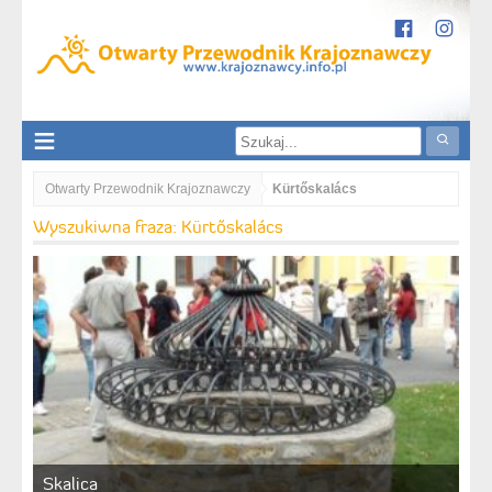
Otwarty Przewodnik Krajoznawczy
Kürtőskalács
Wyszukiwna fraza: Kürtőskalács
Skalica