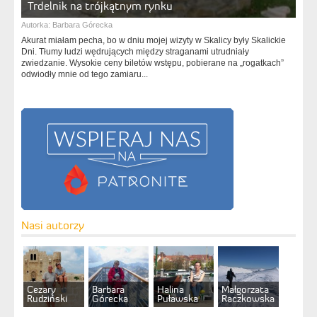
Trdelnik na trójkątnym rynku
Autorka:
Barbara Górecka
Akurat miałam pecha, bo w dniu mojej wizyty w Skalicy były Skalickie
Dni. Tłumy ludzi wędrujących między straganami utrudniały
zwiedzanie. Wysokie ceny biletów wstępu, pobierane na „rogatkach”
odwiodły mnie od tego zamiaru...
Nasi autorzy
Cezary
Barbara
Halina
Małgorzata
Rudziński
Górecka
Puławska
Raczkowska