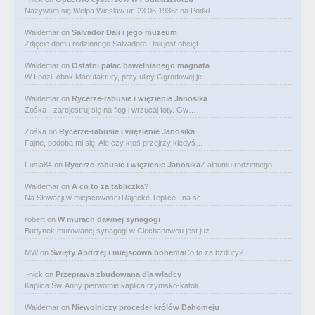
Nazywam się Wełpa Wiesław ur. 23 06 1936r na Podkl…
Waldemar
on
Salvador Dali i jego muzeum
Zdjęcie domu rodzinnego Salvadora Dali jest obcięt…
Waldemar
on
Ostatni pałac bawełnianego magnata
W Łodzi, obok Manufaktury, przy ulicy Ogrodowej je…
Waldemar
on
Rycerze-rabusie i więzienie Janosika
Zośka - zarejestruj się na flog i wrzucaj foty. Gw…
Zośka
on
Rycerze-rabusie i więzienie Janosika
Fajne, podoba mi się. Ale czy ktoś przejrzy kiedyś…
Fusia84
on
Rycerze-rabusie i więzienie Janosika
Z albumu rodzinnego.
Waldemar
on
A co to za tabliczka?
Na Słowacji w miejscowości Rajecké Teplice , na śc…
robert
on
W murach dawnej synagogi
Budynek murowanej synagogi w Ciechanowcu jest już…
MW
on
Święty Andrzej i miejscowa bohema
Co to za bzdury?
~nick
on
Przeprawa zbudowana dla władcy
Kaplica Św. Anny pierwotnie kaplica rzymsko-katoli…
Waldemar
on
Niewolniczy proceder królów Dahomeju