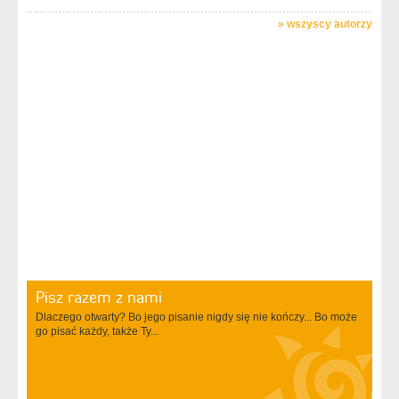
»
wszyscy autorzy
Pisz razem z nami
Dlaczego otwarty? Bo jego pisanie nigdy się nie kończy... Bo może
go pisać każdy, także Ty...