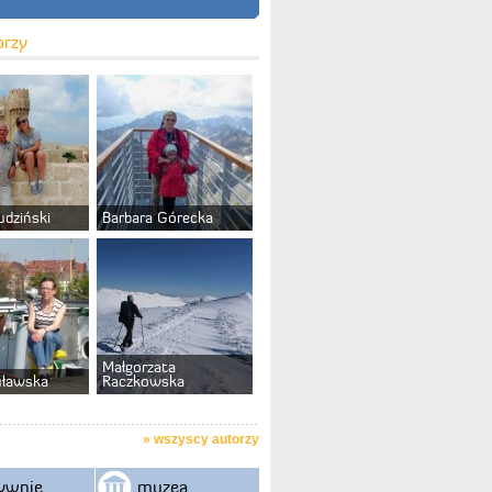
orzy
udziński
Barbara Górecka
Małgorzata
uławska
Raczkowska
»
wszyscy autorzy
ywnie
muzea