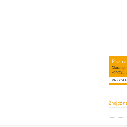
Pisz r
Dlaczego 
kończy... 
PRZYŚLI
Znajdź n