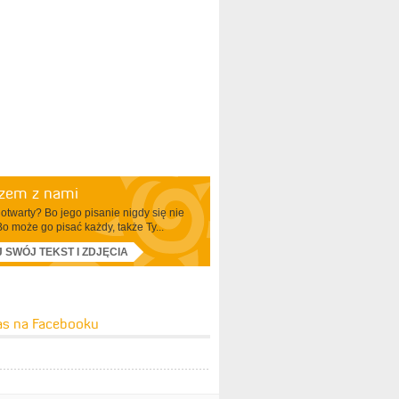
azem z nami
otwarty? Bo jego pisanie nigdy się nie
Bo może go pisać każdy, także Ty...
J SWÓJ TEKST I ZDJĘCIA
as na Facebooku