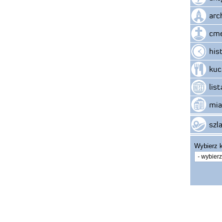
arc
cme
his
kuc
lis
mia
szla
Wybierz k