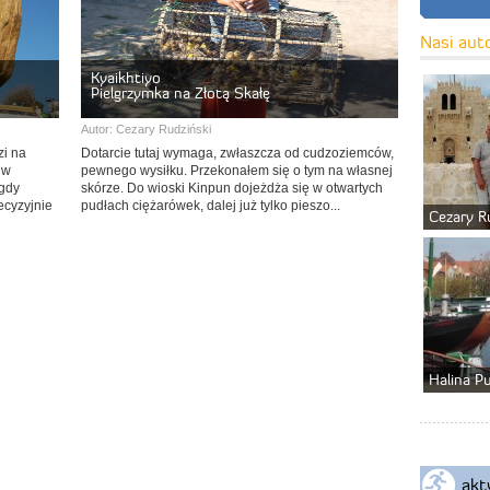
Nasi aut
Kyaikhtiyo
Pielgrzymka na Złotą Skałę
Autor:
Cezary Rudziński
zi na
Dotarcie tutaj wymaga, zwłaszcza od cudzoziemców,
 w
pewnego wysiłku. Przekonałem się o tym na własnej
 gdy
skórze. Do wioski Kinpun dojeżdża się w otwartych
ecyzyjnie
pudłach ciężarówek, dalej już tylko pieszo...
Cezary R
Halina P
akt