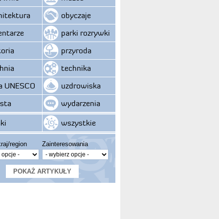
hitektura
obyczaje
ntarze
parki rozrywki
toria
przyroda
hnia
technika
ta UNESCO
uzdrowiska
sta
wydarzenia
ki
wszystkie
raj/region
Zainteresowania