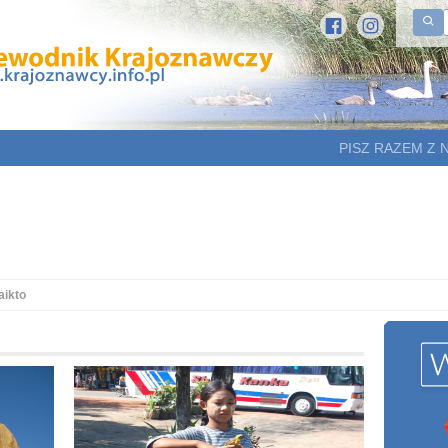
PISZ RAZEM Z 
aikto