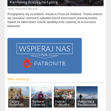
Kamienną ścieżką na Łysicę
Autor:
Stanisław Błachnio
Rozglądamy się za jodłami: wszak to Puszcza Jodłowa. Trzeba dobrze
się naszukać ciemnych sylwetek wśród kolorowych jesienią buków.
Nawet na tabliczkach ścieżki dydaktycznej czytamy, że to buczyna
karpacka.
Nasi autorzy
Cezary
Barbara
Halina
Małgorzata
Rudziński
Górecka
Puławska
Raczkowska