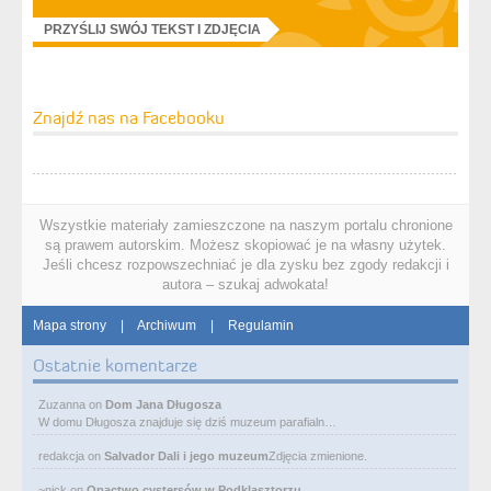
PRZYŚLIJ SWÓJ TEKST I ZDJĘCIA
Znajdź nas na Facebooku
Wszystkie materiały zamieszczone na naszym portalu chronione
są prawem autorskim. Możesz skopiować je na własny użytek.
Jeśli chcesz rozpowszechniać je dla zysku bez zgody redakcji i
autora – szukaj adwokata!
Mapa strony
|
Archiwum
|
Regulamin
Ostatnie komentarze
Zuzanna
on
Dom Jana Długosza
W domu Długosza znajduje się dziś muzeum parafialn…
redakcja
on
Salvador Dali i jego muzeum
Zdjęcia zmienione.
~nick
on
Opactwo cystersów w Podklasztorzu