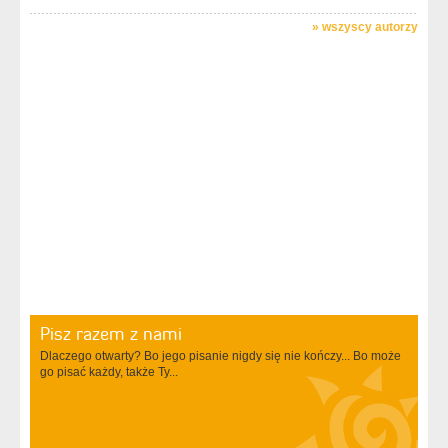
»
wszyscy autorzy
Pisz razem z nami
Dlaczego otwarty? Bo jego pisanie nigdy się nie kończy... Bo może
go pisać każdy, także Ty...