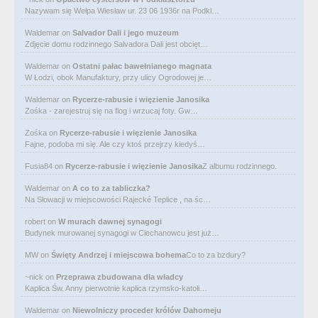
Nazywam się Wełpa Wiesław ur. 23 06 1936r na Podkl…
Waldemar
on
Salvador Dali i jego muzeum
Zdjęcie domu rodzinnego Salvadora Dali jest obcięt…
Waldemar
on
Ostatni pałac bawełnianego magnata
W Łodzi, obok Manufaktury, przy ulicy Ogrodowej je…
Waldemar
on
Rycerze-rabusie i więzienie Janosika
Zośka - zarejestruj się na flog i wrzucaj foty. Gw…
Zośka
on
Rycerze-rabusie i więzienie Janosika
Fajne, podoba mi się. Ale czy ktoś przejrzy kiedyś…
Fusia84
on
Rycerze-rabusie i więzienie Janosika
Z albumu rodzinnego.
Waldemar
on
A co to za tabliczka?
Na Słowacji w miejscowości Rajecké Teplice , na śc…
robert
on
W murach dawnej synagogi
Budynek murowanej synagogi w Ciechanowcu jest już…
MW
on
Święty Andrzej i miejscowa bohema
Co to za bzdury?
~nick
on
Przeprawa zbudowana dla władcy
Kaplica Św. Anny pierwotnie kaplica rzymsko-katoli…
Waldemar
on
Niewolniczy proceder królów Dahomeju