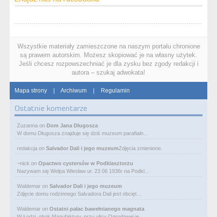
Wszystkie materiały zamieszczone na naszym portalu chronione
są prawem autorskim. Możesz skopiować je na własny użytek.
Jeśli chcesz rozpowszechniać je dla zysku bez zgody redakcji i
autora – szukaj adwokata!
Mapa strony
|
Archiwum
|
Regulamin
Ostatnie komentarze
Zuzanna
on
Dom Jana Długosza
W domu Długosza znajduje się dziś muzeum parafialn…
redakcja
on
Salvador Dali i jego muzeum
Zdjęcia zmienione.
~nick
on
Opactwo cystersów w Podklasztorzu
Nazywam się Wełpa Wiesław ur. 23 06 1936r na Podkl…
Waldemar
on
Salvador Dali i jego muzeum
Zdjęcie domu rodzinnego Salvadora Dali jest obcięt…
Waldemar
on
Ostatni pałac bawełnianego magnata
W Łodzi, obok Manufaktury, przy ulicy Ogrodowej je…