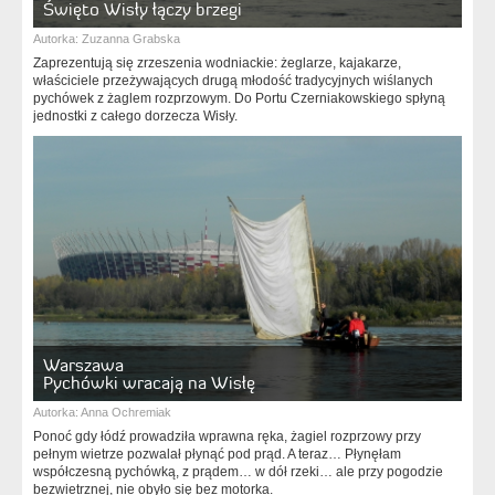
Święto Wisły łączy brzegi
Autorka:
Zuzanna Grabska
Zaprezentują się zrzeszenia wodniackie: żeglarze, kajakarze,
właściciele przeżywających drugą młodość tradycyjnych wiślanych
pychówek z żaglem rozprzowym. Do Portu Czerniakowskiego spłyną
jednostki z całego dorzecza Wisły.
Warszawa
Pychówki wracają na Wisłę
Autorka:
Anna Ochremiak
Ponoć gdy łódź prowadziła wprawna ręka, żagiel rozprzowy przy
pełnym wietrze pozwalał płynąć pod prąd. A teraz… Płynęłam
współczesną pychówką, z prądem… w dół rzeki… ale przy pogodzie
bezwietrznej, nie obyło się bez motorka.