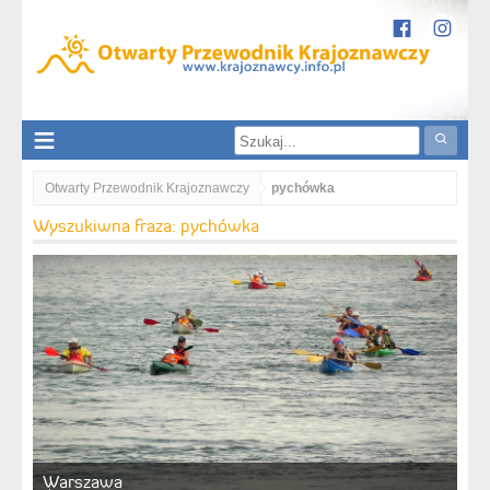
Otwarty Przewodnik Krajoznawczy
pychówka
Wyszukiwna fraza: pychówka
Warszawa