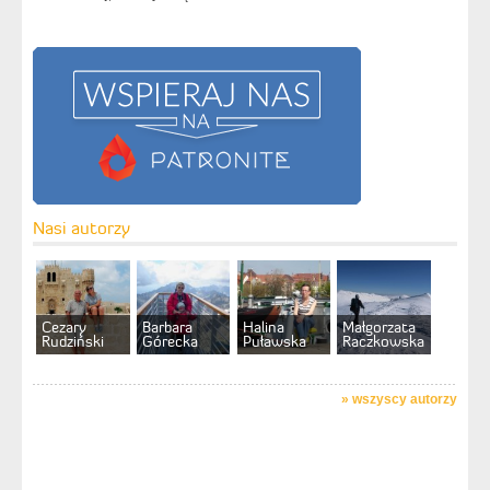
Nasi autorzy
Cezary
Barbara
Halina
Małgorzata
Rudziński
Górecka
Puławska
Raczkowska
»
wszyscy autorzy