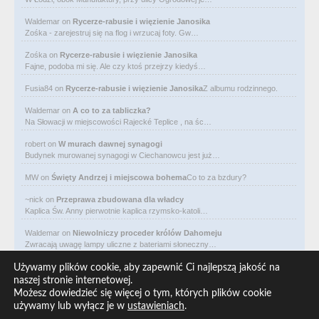
Waldemar
on
Rycerze-rabusie i więzienie Janosika
Zośka - zarejestruj się na flog i wrzucaj foty. Gw…
Zośka
on
Rycerze-rabusie i więzienie Janosika
Fajne, podoba mi się. Ale czy ktoś przejrzy kiedyś…
Fusia84
on
Rycerze-rabusie i więzienie Janosika
Z albumu rodzinnego.
Waldemar
on
A co to za tabliczka?
Na Słowacji w miejscowości Rajecké Teplice , na śc…
robert
on
W murach dawnej synagogi
Budynek murowanej synagogi w Ciechanowcu jest już…
MW
on
Święty Andrzej i miejscowa bohema
Co to za bzdury?
~nick
on
Przeprawa zbudowana dla władcy
Kaplica Św. Anny pierwotnie kaplica rzymsko-katoli…
Waldemar
on
Niewolniczy proceder królów Dahomeju
Zwracają uwagę lampy uliczne z bateriami słoneczny…
Waldemar
on
Adam Asnyk. Poeta z mojego miasta
Używamy plików cookie, aby zapewnić Ci najlepszą jakość na
CIEKAWOSTKA że pod banderą Malty pływa statek m/v…
naszej stronie internetowej.
Możesz dowiedzieć się więcej o tym, których plików cookie
Waldemar
on
Historia na Wawelskim Wzgórzu
używamy lub wyłącz je w
ustawieniach
.
Michał Bogoria Skotnicki (1775–1808). Portret Mich…