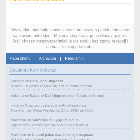
Wszystkie materiały zamieszczone na naszym portalu chronione
są prawem autorskim. Możesz skopiować je na własny użytek.
Jeśli chcesz rozpowszechniać je dla zysku bez zgody redakcji i
autora – szukaj adwokata!
Mapa strony
|
Archiwum
|
Regulamin
Ostatnie komentarze
Zuzanna
on
Dom Jana Długosza
W domu Długosza znajduje się dziś muzeum parafialn…
redakcja
on
Salvador Dali i jego muzeum
Zdjęcia zmienione.
~nick
on
Opactwo cystersów w Podklasztorzu
Nazywam się Wełpa Wiesław ur. 23 06 1936r na Podkl…
Waldemar
on
Salvador Dali i jego muzeum
Zdjęcie domu rodzinnego Salvadora Dali jest obcięt…
Waldemar
on
Ostatni pałac bawełnianego magnata
W Łodzi, obok Manufaktury, przy ulicy Ogrodowej je…