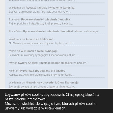
Waldemar
on
Rycerze-rabusie i więzienie Janosika
Zośka - zarejestruj się na flog i wrzucaj foty. Gw…
Zośka
on
Rycerze-rabusie i więzienie Janosika
Fajne, podoba mi się. Ale czy ktoś przejrzy kiedyś…
Fusia84
on
Rycerze-rabusie i więzienie Janosika
Z albumu rodzinnego.
Waldemar
on
A co to za tabliczka?
Na Słowacji w miejscowości Rajecké Teplice , na śc…
robert
on
W murach dawnej synagogi
Budynek murowanej synagogi w Ciechanowcu jest już…
MW
on
Święty Andrzej i miejscowa bohema
Co to za bzdury?
~nick
on
Przeprawa zbudowana dla władcy
Kaplica Św. Anny pierwotnie kaplica rzymsko-katoli…
Waldemar
on
Niewolniczy proceder królów Dahomeju
Zwracają uwagę lampy uliczne z bateriami słoneczny…
Waldemar
on
Adam Asnyk. Poeta z mojego miasta
Używamy plików cookie, aby zapewnić Ci najlepszą jakość na
CIEKAWOSTKA że pod banderą Malty pływa statek m/v…
naszej stronie internetowej.
Możesz dowiedzieć się więcej o tym, których plików cookie
Waldemar
on
Historia na Wawelskim Wzgórzu
używamy lub wyłącz je w
ustawieniach
.
Michał Bogoria Skotnicki (1775–1808). Portret Mich…