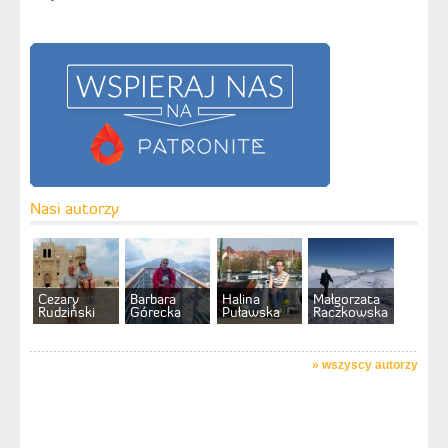
Nasi autorzy
Cezary
Barbara
Halina
Małgorzata
Rudziński
Górecka
Puławska
Raczkowska
»
wszyscy autorzy