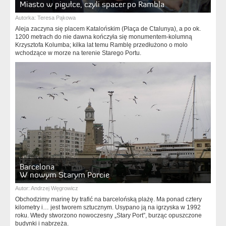
Miasto w pigułce, czyli spacer po Rambla
Autorka:
Teresa Pąkowa
Aleja zaczyna się placem Katalońskim (Plaça de Ctalunya), a po ok.
1200 metrach do nie dawna kończyła się monumentem-kolumną
Krzysztofa Kolumba; kilka lat temu Ramblę przedłużono o molo
wchodzące w morze na terenie Starego Portu.
Barcelona
W nowym Starym Porcie
Autor:
Andrzej Węgrowicz
Obchodzimy marinę by trafić na barcelońską plażę. Ma ponad cztery
kilometry i… jest tworem sztucznym. Usypano ją na igrzyska w 1992
roku. Wtedy stworzono nowoczesny „Stary Port”, burząc opuszczone
budynki i nabrzeża.