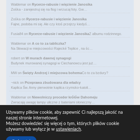
Waldemar
on
Rycerze-rabusie i więzienie Janosika
Zośka - zarejestruj się na flog i wrzucaj foty. Gw…
Zośka
on
Rycerze-rabusie i więzienie Janosika
Fajne, podoba mi się. Ale czy ktoś przejrzy kiedyś…
Fusia84
on
Rycerze-rabusie i więzienie Janosika
Z albumu rodzinnego.
Waldemar
on
A co to za tabliczka?
Na Słowacji w miejscowości Rajecké Teplice , na śc…
robert
on
W murach dawnej synagogi
Budynek murowanej synagogi w Ciechanowcu jest już…
MW
on
Święty Andrzej i miejscowa bohema
Co to za bzdury?
~nick
on
Przeprawa zbudowana dla władcy
Kaplica Św. Anny pierwotnie kaplica rzymsko-katoli…
Waldemar
on
Niewolniczy proceder królów Dahomeju
Zwracają uwagę lampy uliczne z bateriami słoneczny…
Waldemar
on
Adam Asnyk. Poeta z mojego miasta
Używamy plików cookie, aby zapewnić Ci najlepszą jakość na
CIEKAWOSTKA że pod banderą Malty pływa statek m/v…
naszej stronie internetowej.
Możesz dowiedzieć się więcej o tym, których plików cookie
Waldemar
on
Historia na Wawelskim Wzgórzu
używamy lub wyłącz je w
ustawieniach
.
Michał Bogoria Skotnicki (1775–1808). Portret Mich…