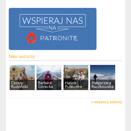
Nasi autorzy
Cezary
Barbara
Halina
Małgorzata
Rudziński
Górecka
Puławska
Raczkowska
»
wszyscy autorzy