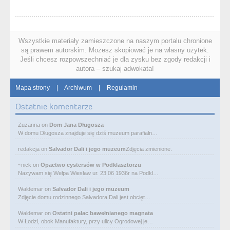
Wszystkie materiały zamieszczone na naszym portalu chronione
są prawem autorskim. Możesz skopiować je na własny użytek.
Jeśli chcesz rozpowszechniać je dla zysku bez zgody redakcji i
autora – szukaj adwokata!
Mapa strony
|
Archiwum
|
Regulamin
Ostatnie komentarze
Zuzanna
on
Dom Jana Długosza
W domu Długosza znajduje się dziś muzeum parafialn…
redakcja
on
Salvador Dali i jego muzeum
Zdjęcia zmienione.
~nick
on
Opactwo cystersów w Podklasztorzu
Nazywam się Wełpa Wiesław ur. 23 06 1936r na Podkl…
Waldemar
on
Salvador Dali i jego muzeum
Zdjęcie domu rodzinnego Salvadora Dali jest obcięt…
Waldemar
on
Ostatni pałac bawełnianego magnata
W Łodzi, obok Manufaktury, przy ulicy Ogrodowej je…