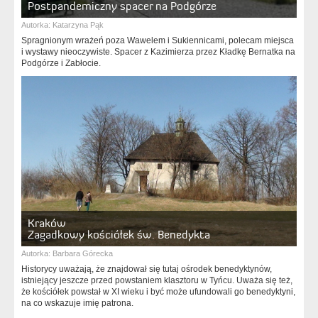
Postpandemiczny spacer na Podgórze
Autorka:
Katarzyna Pąk
Spragnionym wrażeń poza Wawelem i Sukiennicami, polecam miejsca
i wystawy nieoczywiste. Spacer z Kazimierza przez Kładkę Bernatka na
Podgórze i Zabłocie.
Kraków
Zagadkowy kościółek św. Benedykta
Autorka:
Barbara Górecka
Historycy uważają, że znajdował się tutaj ośrodek benedyktynów,
istniejący jeszcze przed powstaniem klasztoru w Tyńcu. Uważa się też,
że kościółek powstał w XI wieku i być może ufundowali go benedyktyni,
na co wskazuje imię patrona.