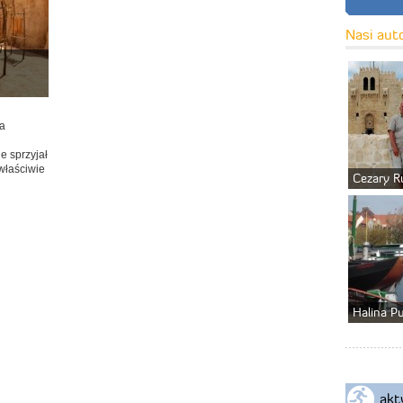
Nasi aut
ka
e sprzyjał
 właściwie
Cezary R
Halina P
akt