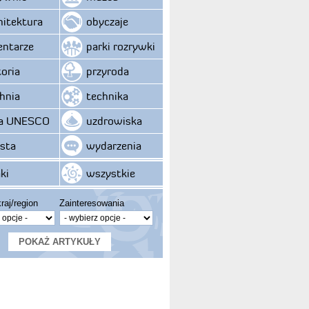
hitektura
obyczaje
ntarze
parki rozrywki
toria
przyroda
hnia
technika
ta UNESCO
uzdrowiska
sta
wydarzenia
ki
wszystkie
raj/region
Zainteresowania