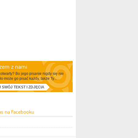
azem z nami
otwarty? Bo jego pisanie nigdy się nie
Bo może go pisać każdy, także Ty...
J SWÓJ TEKST I ZDJĘCIA
as na Facebooku