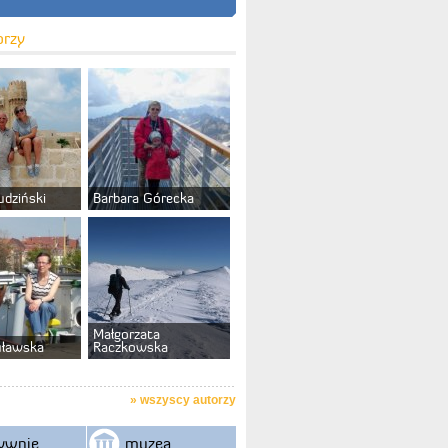
orzy
udziński
Barbara Górecka
Małgorzata
uławska
Raczkowska
»
wszyscy autorzy
ywnie
muzea