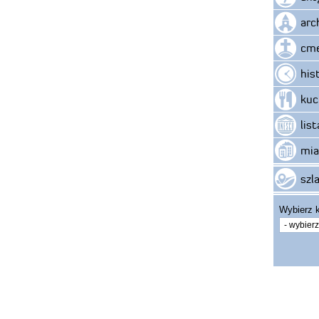
arc
cme
his
kuc
lis
mia
szla
Wybierz k