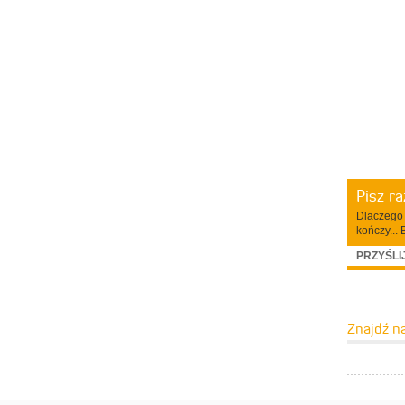
Pisz r
Dlaczego 
kończy... 
PRZYŚLI
Znajdź n