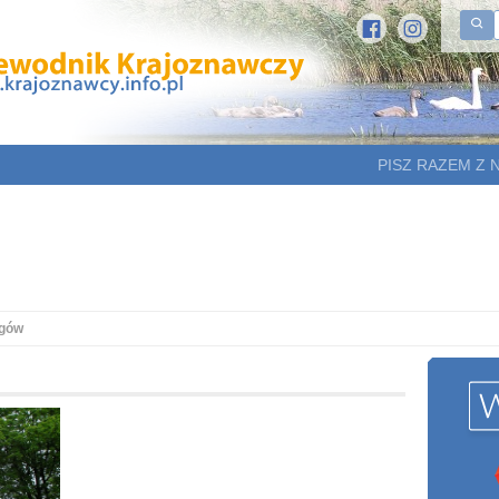
PISZ RAZEM Z 
gów