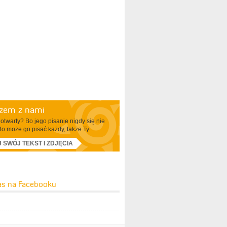
azem z nami
otwarty? Bo jego pisanie nigdy się nie
Bo może go pisać każdy, także Ty...
J SWÓJ TEKST I ZDJĘCIA
as na Facebooku