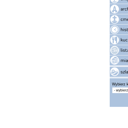
arc
cme
his
kuc
lis
mia
szla
Wybierz k