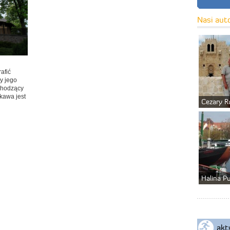
Nasi aut
rafić
y jego
chodzący
kawa jest
Cezary R
Halina P
akt