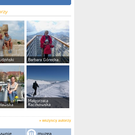
orzy
udziński
Barbara Górecka
Małgorzata
uławska
Raczkowska
»
wszyscy autorzy
ywnie
muzea