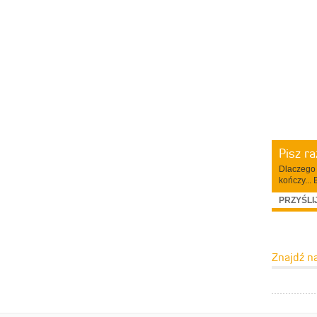
Pisz r
Dlaczego 
kończy... 
PRZYŚLI
Znajdź n