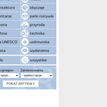
hitektura
obyczaje
ntarze
parki rozrywki
toria
przyroda
hnia
technika
ta UNESCO
uzdrowiska
sta
wydarzenia
ki
wszystkie
raj/region
Zainteresowania