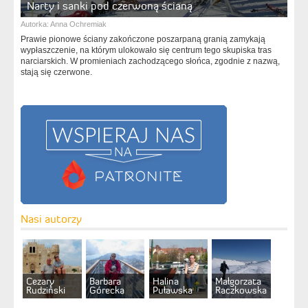
Narty i sanki pod czerwoną ścianą
Autorka:
Anna Ochremiak
Prawie pionowe ściany zakończone poszarpaną granią zamykają
wypłaszczenie, na którym ulokowało się centrum tego skupiska tras
narciarskich. W promieniach zachodzącego słońca, zgodnie z nazwą,
stają się czerwone.
Nasi autorzy
Cezary
Barbara
Halina
Małgorzata
Rudziński
Górecka
Puławska
Raczkowska