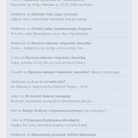
Nazywam się Wełpa Wiesław ur. 23 06 1936r na Podkl…
Waldemar
on
Salvador Dali i jego muzeum
Zdjęcie domu rodzinnego Salvadora Dali jest obcięt…
Waldemar
on
Ostatni pałac bawełnianego magnata
W Łodzi, obok Manufaktury, przy ulicy Ogrodowej je…
Waldemar
on
Rycerze-rabusie i więzienie Janosika
Zośka - zarejestruj się na flog i wrzucaj foty. Gw…
Zośka
on
Rycerze-rabusie i więzienie Janosika
Fajne, podoba mi się. Ale czy ktoś przejrzy kiedyś…
Fusia84
on
Rycerze-rabusie i więzienie Janosika
Z albumu rodzinnego.
Waldemar
on
A co to za tabliczka?
Na Słowacji w miejscowości Rajecké Teplice , na śc…
robert
on
W murach dawnej synagogi
Budynek murowanej synagogi w Ciechanowcu jest już…
MW
on
Święty Andrzej i miejscowa bohema
Co to za bzdury?
~nick
on
Przeprawa zbudowana dla władcy
Kaplica Św. Anny pierwotnie kaplica rzymsko-katoli…
Waldemar
on
Niewolniczy proceder królów Dahomeju