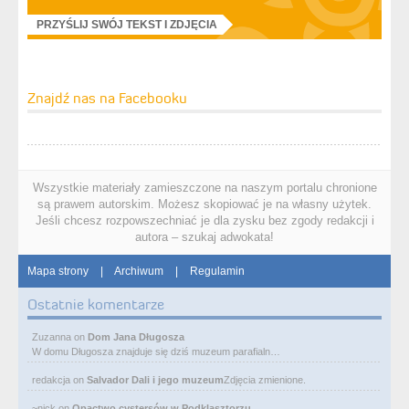
PRZYŚLIJ SWÓJ TEKST I ZDJĘCIA
Znajdź nas na Facebooku
Wszystkie materiały zamieszczone na naszym portalu chronione
są prawem autorskim. Możesz skopiować je na własny użytek.
Jeśli chcesz rozpowszechniać je dla zysku bez zgody redakcji i
autora – szukaj adwokata!
Mapa strony
|
Archiwum
|
Regulamin
Ostatnie komentarze
Zuzanna
on
Dom Jana Długosza
W domu Długosza znajduje się dziś muzeum parafialn…
redakcja
on
Salvador Dali i jego muzeum
Zdjęcia zmienione.
~nick
on
Opactwo cystersów w Podklasztorzu