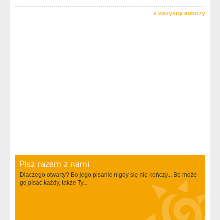
»
wszyscy autorzy
Pisz razem z nami
Dlaczego otwarty? Bo jego pisanie nigdy się nie kończy... Bo może
go pisać każdy, także Ty...