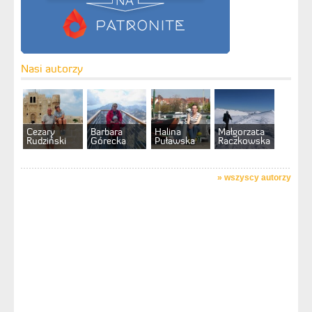
Nasi autorzy
Cezary
Barbara
Halina
Małgorzata
Rudziński
Górecka
Puławska
Raczkowska
»
wszyscy autorzy