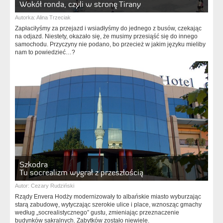
Wokół ronda, czyli w stronę Tirany
Autorka:
Alina Trzeciak
Zapłaciłyśmy za przejazd i wsiadłyśmy do jednego z busów, czekając
na odjazd. Niestety, okazało się, że musimy przesiąść się do innego
samochodu. Przyczyny nie podano, bo przecież w jakim języku mieliby
nam to powiedzieć…?
Szkodra
Tu socrealizm wygrał z przeszłością
Autor:
Cezary Rudziński
Rządy Envera Hodży modernizowały to albańskie miasto wyburzając
starą zabudowę, wytyczając szerokie ulice i place, wznosząc gmachy
według „socrealistycznego” gustu, zmieniając przeznaczenie
budynków sakralnych. Zabytków zostało niewiele.