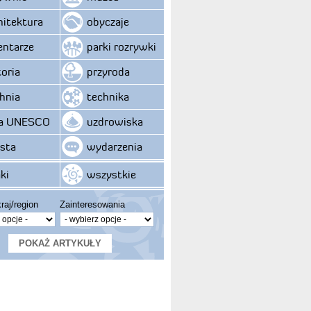
hitektura
obyczaje
ntarze
parki rozrywki
toria
przyroda
hnia
technika
ta UNESCO
uzdrowiska
sta
wydarzenia
ki
wszystkie
raj/region
Zainteresowania