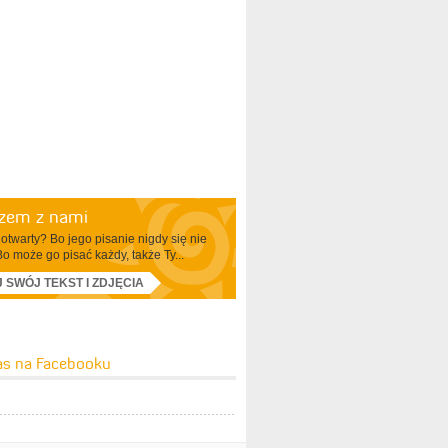
azem z nami
otwarty? Bo jego pisanie nigdy się nie
Bo może go pisać każdy, także Ty...
J SWÓJ TEKST I ZDJĘCIA
as na Facebooku