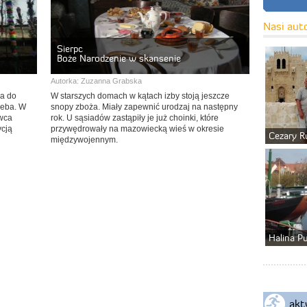
Nasi aut
Sierpc
Boże Narodzenie w skansenie
Autorka:
Zuzanna Grabska
ia do
W starszych domach w kątach izby stoją jeszcze
leba. W
snopy zboża. Miały zapewnić urodzaj na następny
owca
rok. U sąsiadów zastąpiły je już choinki, które
ycją
przywędrowały na mazowiecką wieś w okresie
Cezary R
międzywojennym.
Halina P
akt