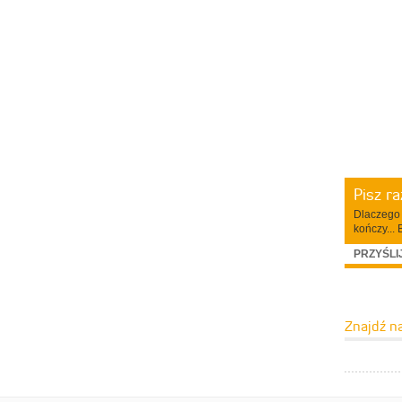
Pisz r
Dlaczego 
kończy... 
PRZYŚLI
Znajdź n