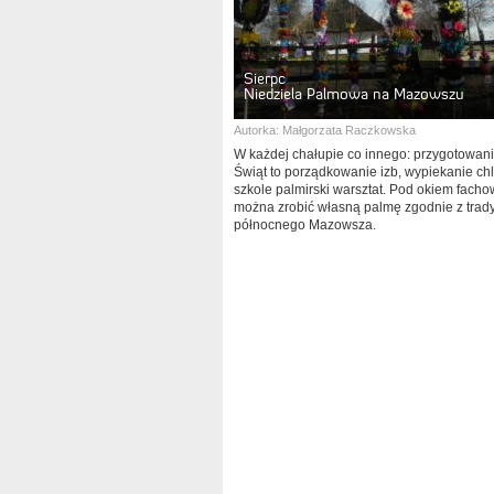
Sierpc
Niedziela Palmowa na Mazowszu
Autorka:
Małgorzata Raczkowska
W każdej chałupie co innego: przygotowan
Świąt to porządkowanie izb, wypiekanie ch
szkole palmirski warsztat. Pod okiem fach
można zrobić własną palmę zgodnie z trad
północnego Mazowsza.