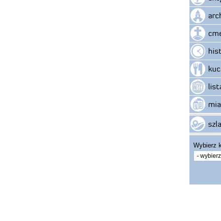
arc
cme
his
kuc
lis
mia
szla
Wybierz k