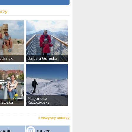
orzy
udziński
Barbara Górecka
Małgorzata
uławska
Raczkowska
»
wszyscy autorzy
ywnie
muzea