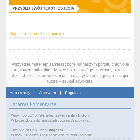
PRZYŚLIJ SWÓJ TEKST I ZDJĘCIA
Znajdź nas na Facebooku
Wszystkie materiały zamieszczone na naszym portalu chronione
są prawem autorskim. Możesz skopiować je na własny użytek.
Jeśli chcesz rozpowszechniać je dla zysku bez zgody redakcji i
autora – szukaj adwokata!
Mapa strony
|
Archiwum
|
Regulamin
Ostatnie komentarze
Wnuk ,,Boruty"
on
Werteba, jaskinia pełna historii
W Bilcze Złote żyła i mieszkała rodzina Szagowskic…
Zuzanna
on
Dom Jana Długosza
W domu Długosza znajduje się dziś muzeum parafialn…