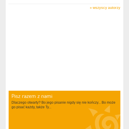
»
wszyscy autorzy
Pisz razem z nami
Dlaczego otwarty? Bo jego pisanie nigdy się nie kończy... Bo może
go pisać każdy, także Ty...