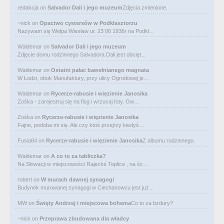
redakcja
on
Salvador Dali i jego muzeum
Zdjęcia zmienione.
~nick
on
Opactwo cystersów w Podklasztorzu
Nazywam się Wełpa Wiesław ur. 23 06 1936r na Podkl…
Waldemar
on
Salvador Dali i jego muzeum
Zdjęcie domu rodzinnego Salvadora Dali jest obcięt…
Waldemar
on
Ostatni pałac bawełnianego magnata
W Łodzi, obok Manufaktury, przy ulicy Ogrodowej je…
Waldemar
on
Rycerze-rabusie i więzienie Janosika
Zośka - zarejestruj się na flog i wrzucaj foty. Gw…
Zośka
on
Rycerze-rabusie i więzienie Janosika
Fajne, podoba mi się. Ale czy ktoś przejrzy kiedyś…
Fusia84
on
Rycerze-rabusie i więzienie Janosika
Z albumu rodzinnego.
Waldemar
on
A co to za tabliczka?
Na Słowacji w miejscowości Rajecké Teplice , na śc…
robert
on
W murach dawnej synagogi
Budynek murowanej synagogi w Ciechanowcu jest już…
MW
on
Święty Andrzej i miejscowa bohema
Co to za bzdury?
~nick
on
Przeprawa zbudowana dla władcy