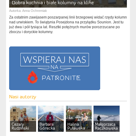
Dobra kuchnia i białe kolumny na klifie
Autorka:
Anna Ochremiak
Za ostatnim zawijasem poszarpanej linii brzegowej widać rzędy kolumn
nad urwiskiem. To świątynia Posejdona na przylądku Sounion. Jest tu
już dwa i pół tysiąca lat. Resztki potężnych murów porozrzucane po
zboczu i doryckie kolumny.
Nasi autorzy
Cezary
Barbara
Halina
Małgorzata
Rudziński
Górecka
Puławska
Raczkowska