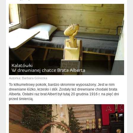
Kalatówki
W drewnianej chatce Brata Alberta
Autorka:
Barbara Górecka
To kilkumetrowy pokoik, bardzo skromnie wyposażony. Jest w nim
drewniane łóżko, krzesło i stół. Zostały też drewniane chodaki brata
Alberta. Ostatni raz brat Albert był tutaj 20 grudnia 1916 r. na pięć dni
przed śmiercią.