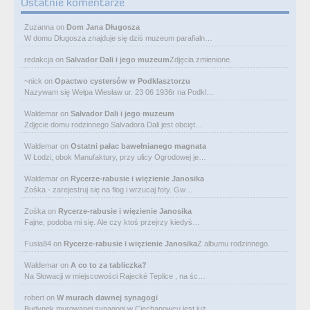
Ostatnie komentarze
Zuzanna
on
Dom Jana Długosza
W domu Długosza znajduje się dziś muzeum parafialn…
redakcja
on
Salvador Dali i jego muzeum
Zdjęcia zmienione.
~nick
on
Opactwo cystersów w Podklasztorzu
Nazywam się Wełpa Wiesław ur. 23 06 1936r na Podkl…
Waldemar
on
Salvador Dali i jego muzeum
Zdjęcie domu rodzinnego Salvadora Dali jest obcięt…
Waldemar
on
Ostatni pałac bawełnianego magnata
W Łodzi, obok Manufaktury, przy ulicy Ogrodowej je…
Waldemar
on
Rycerze-rabusie i więzienie Janosika
Zośka - zarejestruj się na flog i wrzucaj foty. Gw…
Zośka
on
Rycerze-rabusie i więzienie Janosika
Fajne, podoba mi się. Ale czy ktoś przejrzy kiedyś…
Fusia84
on
Rycerze-rabusie i więzienie Janosika
Z albumu rodzinnego.
Waldemar
on
A co to za tabliczka?
Na Słowacji w miejscowości Rajecké Teplice , na śc…
robert
on
W murach dawnej synagogi
Budynek murowanej synagogi w Ciechanowcu jest już…