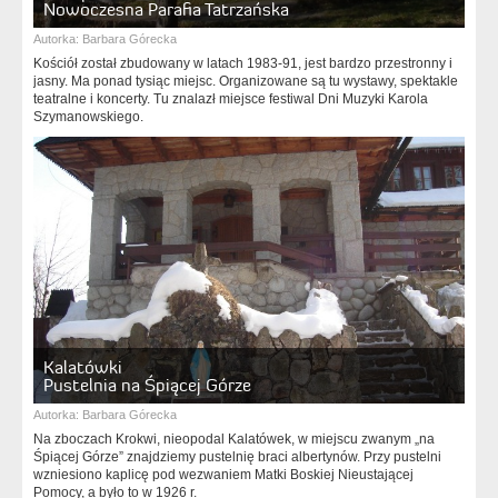
Nowoczesna Parafia Tatrzańska
Autorka:
Barbara Górecka
Kościół został zbudowany w latach 1983-91, jest bardzo przestronny i
jasny. Ma ponad tysiąc miejsc. Organizowane są tu wystawy, spektakle
teatralne i koncerty. Tu znalazł miejsce festiwal Dni Muzyki Karola
Szymanowskiego.
Kalatówki
Pustelnia na Śpiącej Górze
Autorka:
Barbara Górecka
Na zboczach Krokwi, nieopodal Kalatówek, w miejscu zwanym „na
Śpiącej Górze” znajdziemy pustelnię braci albertynów. Przy pustelni
wzniesiono kaplicę pod wezwaniem Matki Boskiej Nieustającej
Pomocy, a było to w 1926 r.