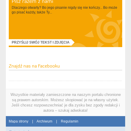
Pisz razem z nami
Dlaczego otwarty? Bo jego pisanie nigdy się nie kończy... Bo może
go pisać każdy, także Ty...
PRZYŚLIJ SWÓJ TEKST I ZDJĘCIA
Znajdź nas na Facebooku
Wszystkie materiały zamieszczone na naszym portalu chronione
są prawem autorskim. Możesz skopiować je na własny użytek.
Jeśli chcesz rozpowszechniać je dla zysku bez zgody redakcji i
autora – szukaj adwokata!
Mapa strony
|
Archiwum
|
Regulamin