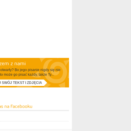
azem z nami
otwarty? Bo jego pisanie nigdy się nie
Bo może go pisać każdy, także Ty...
J SWÓJ TEKST I ZDJĘCIA
as na Facebooku