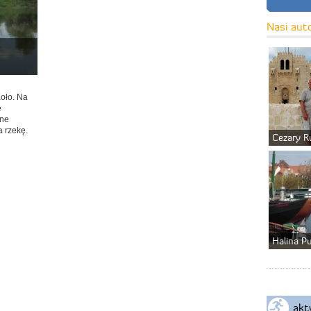
Nasi aut
oło. Na
ę
dne
a rzekę.
Cezary R
Halina P
akt