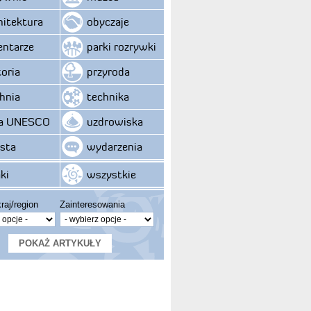
hitektura
obyczaje
ntarze
parki rozrywki
toria
przyroda
hnia
technika
ta UNESCO
uzdrowiska
sta
wydarzenia
ki
wszystkie
raj/region
Zainteresowania