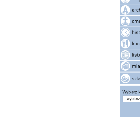
arc
cme
his
kuc
lis
mia
szla
Wybierz k