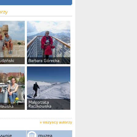
orzy
udziński
Barbara Górecka
Małgorzata
uławska
Raczkowska
»
wszyscy autorzy
ywnie
muzea