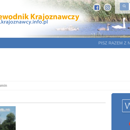
PISZ RAZEM Z 
umin