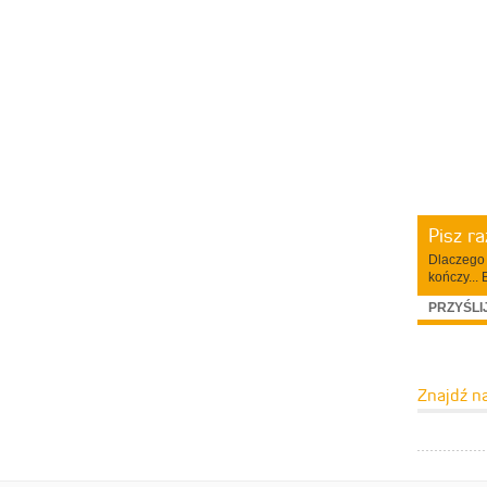
Pisz r
Dlaczego 
kończy... 
PRZYŚLI
Znajdź n