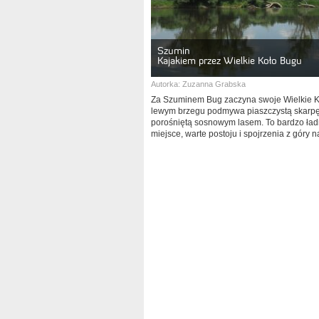
Szumin
Kajakiem przez Wielkie Koło Bugu
Autorka:
Zuzanna Grabska
Za Szuminem Bug zaczyna swoje Wielkie K
lewym brzegu podmywa piaszczystą skarp
porośniętą sosnowym lasem. To bardzo ła
miejsce, warte postoju i spojrzenia z góry n