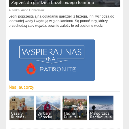
Zajrzeć do gardzieli bazaltowego kanionu
Autorka:
Anna Ochremiak
Jedni poprzestają na oglądaniu gardzieli z brzegu, inni wchodzą do
lodowatej wody i wędrują w głąb kanionu. Są ponoć tacy, którzy
przechodzą cały wąwóz, pewnie zależy to od poziomu wody.
Nasi autorzy
Cezary
Barbara
Halina
Małgorzata
Rudziński
Górecka
Puławska
Raczkowska