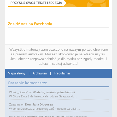
PRZYŚLIJ SWÓJ TEKST I ZDJĘCIA
Znajdź nas na Facebooku
Wszystkie materiały zamieszczone na naszym portalu chronione
są prawem autorskim. Możesz skopiować je na własny użytek.
Jeśli chcesz rozpowszechniać je dla zysku bez zgody redakcji i
autora – szukaj adwokata!
Mapa strony
|
Archiwum
|
Regulamin
Ostatnie komentarze
Wnuk ,,Boruty"
on
Werteba, jaskinia pełna historii
W Bilcze Złote żyła i mieszkała rodzina Szagowskic…
Zuzanna
on
Dom Jana Długosza
W domu Długosza znajduje się dziś muzeum parafialn…
redakcja
on
Salvador Dali i jego muzeum
Zdjęcia zmienione.