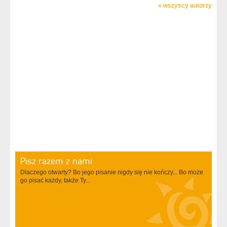
»
wszyscy autorzy
Pisz razem z nami
Dlaczego otwarty? Bo jego pisanie nigdy się nie kończy... Bo może
go pisać każdy, także Ty...