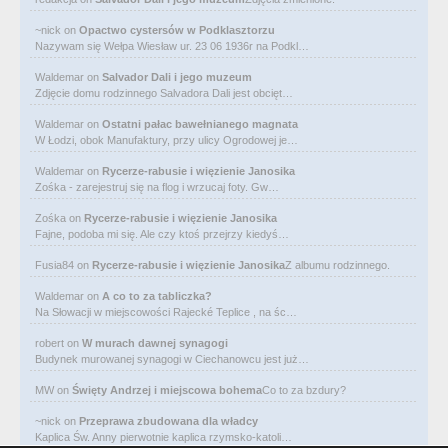
~nick
on
Opactwo cystersów w Podklasztorzu
Nazywam się Wełpa Wiesław ur. 23 06 1936r na Podkl…
Waldemar
on
Salvador Dali i jego muzeum
Zdjęcie domu rodzinnego Salvadora Dali jest obcięt…
Waldemar
on
Ostatni pałac bawełnianego magnata
W Łodzi, obok Manufaktury, przy ulicy Ogrodowej je…
Waldemar
on
Rycerze-rabusie i więzienie Janosika
Zośka - zarejestruj się na flog i wrzucaj foty. Gw…
Zośka
on
Rycerze-rabusie i więzienie Janosika
Fajne, podoba mi się. Ale czy ktoś przejrzy kiedyś…
Fusia84
on
Rycerze-rabusie i więzienie Janosika
Z albumu rodzinnego.
Waldemar
on
A co to za tabliczka?
Na Słowacji w miejscowości Rajecké Teplice , na śc…
robert
on
W murach dawnej synagogi
Budynek murowanej synagogi w Ciechanowcu jest już…
MW
on
Święty Andrzej i miejscowa bohema
Co to za bzdury?
~nick
on
Przeprawa zbudowana dla władcy
Kaplica Św. Anny pierwotnie kaplica rzymsko-katoli…