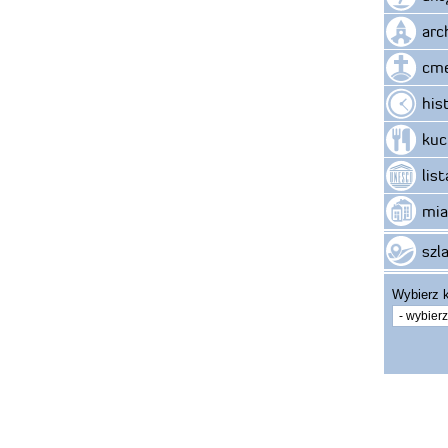
arc
cme
his
kuc
lis
mia
szla
Wybierz k