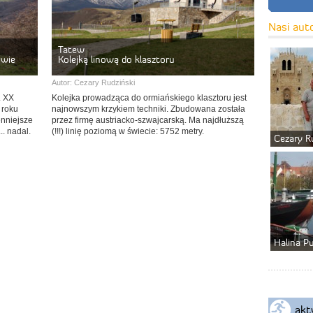
Nasi aut
Tatew
owie
Kolejką linową do klasztoru
Autor:
Cezary Rudziński
. XX
Kolejka prowadząca do ormiańskiego klasztoru jest
 roku
najnowszym krzykiem techniki. Zbudowana została
enniejsze
przez firmę austriacko-szwajcarską. Ma najdłuższą
.. nadal.
(!!!) linię poziomą w świecie: 5752 metry.
Cezary R
Halina P
akt