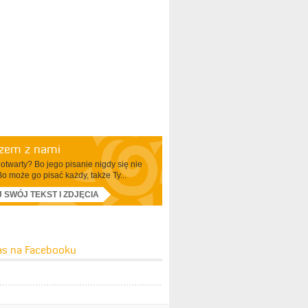
azem z nami
otwarty? Bo jego pisanie nigdy się nie
Bo może go pisać każdy, także Ty...
J SWÓJ TEKST I ZDJĘCIA
as na Facebooku