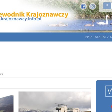
PISZ RAZEM Z 
tev