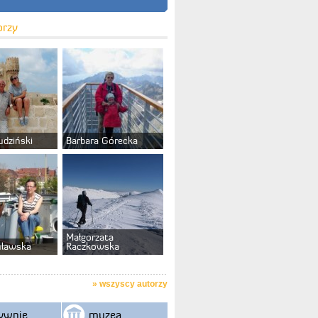
orzy
udziński
Barbara Górecka
Małgorzata
uławska
Raczkowska
»
wszyscy autorzy
ywnie
muzea