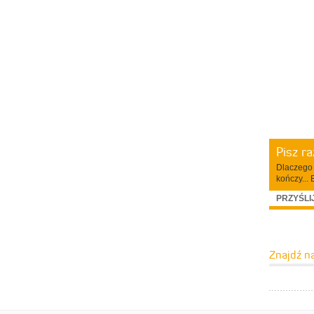
Pisz r
Dlaczego 
kończy... 
PRZYŚLI
Znajdź n