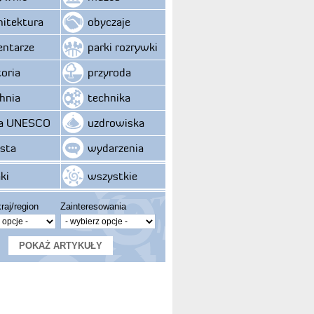
hitektura
obyczaje
ntarze
parki rozrywki
toria
przyroda
hnia
technika
ta UNESCO
uzdrowiska
sta
wydarzenia
ki
wszystkie
raj/region
Zainteresowania