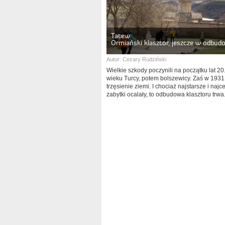
Tatew
Ormiański klasztor, jeszcze w odbud
Autor:
Cezary Rudziński
Wielkie szkody poczynili na początku lat 20
wieku Turcy, potem bolszewicy. Zaś w 1931
trzęsienie ziemi. I chociaż najstarsze i najc
zabytki ocalały, to odbudowa klasztoru trwa.