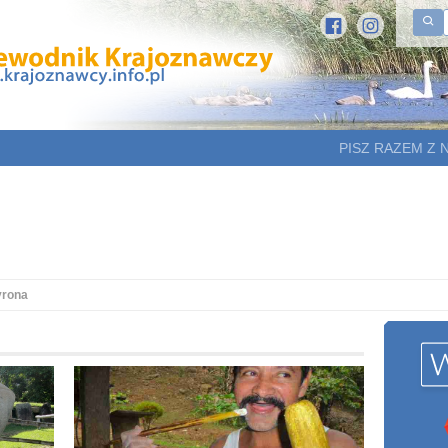
PISZ RAZEM Z 
yrona