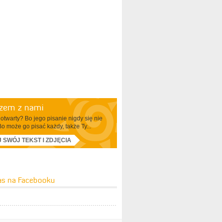
azem z nami
otwarty? Bo jego pisanie nigdy się nie
Bo może go pisać każdy, także Ty...
J SWÓJ TEKST I ZDJĘCIA
as na Facebooku