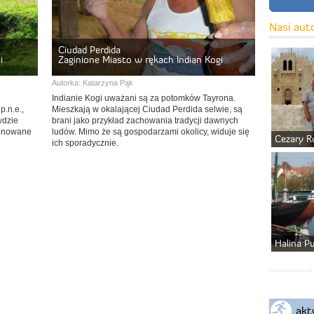
Nasi aut
Ciudad Perdida
i
Zaginione Miasto w rękach Indian Kogi
Autorka:
Katarzyna Pąk
Indianie Kogi uważani są za potomków Tayrona.
p.n.e.,
Mieszkają w okalającej Ciudad Perdida selwie, są
wdzie
brani jako przykład zachowania tradycji dawnych
sponowane
ludów. Mimo że są gospodarzami okolicy, widuje się
Cezary R
ich sporadycznie.
Halina P
akt