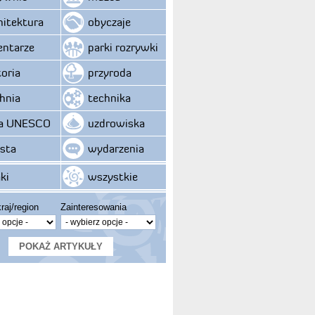
hitektura
obyczaje
ntarze
parki rozrywki
toria
przyroda
hnia
technika
ta UNESCO
uzdrowiska
sta
wydarzenia
ki
wszystkie
raj/region
Zainteresowania