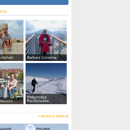
orzy
udziński
Barbara Górecka
Małgorzata
uławska
Raczkowska
»
wszyscy autorzy
ywnie
muzea