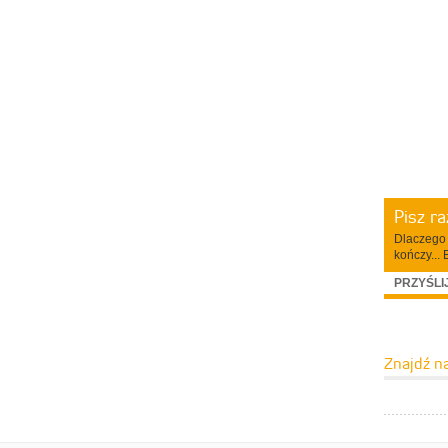
Pisz r
Dlaczego 
kończy... 
PRZYŚLI
Znajdź n