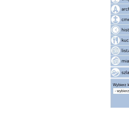
arc
cme
his
kuc
lis
mia
szla
Wybierz k