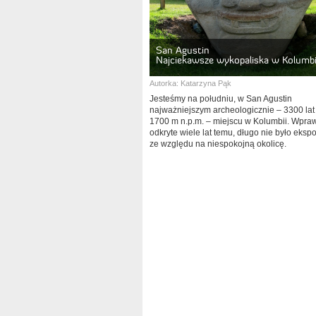
San Agustin
Najciekawsze wykopaliska w Kolumbi
Autorka:
Katarzyna Pąk
Jesteśmy na południu, w San Agustin
najważniejszym archeologicznie – 3300 lat 
1700 m n.p.m. – miejscu w Kolumbii. Wpra
odkryte wiele lat temu, długo nie było ek
ze względu na niespokojną okolicę.