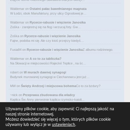
Waldemar
on
Ostatni pałac bawełnianego magnata
W Łodzi, obok Manufaktury, przy ulicy Ogrodowej je…
Waldemar
on
Rycerze-rabusie i więzienie Janosika
Zośka - zarejestruj się na flog i wrzucaj foty. Gw…
Zośka
on
Rycerze-rabusie i więzienie Janosika
Fajne, podoba mi się. Ale czy ktoś przejrzy kiedyś…
Fusia84
on
Rycerze-rabusie i więzienie Janosika
Z albumu rodzinnego.
Waldemar
on
A co to za tabliczka?
Na Słowacji w miejscowości Rajecké Teplice , na śc…
robert
on
W murach dawnej synagogi
Budynek murowanej synagogi w Ciechanowcu jest już…
MW
on
Święty Andrzej i miejscowa bohema
Co to za bzdury?
~nick
on
Przeprawa zbudowana dla władcy
Kaplica Św. Anny pierwotnie kaplica rzymsko-katoli…
Waldemar
on
Niewolniczy proceder królów Dahomeju
Używamy plików cookie, aby zapewnić Ci najlepszą jakość na
Zwracają uwagę lampy uliczne z bateriami słoneczny…
naszej stronie internetowej.
Możesz dowiedzieć się więcej o tym, których plików cookie
Waldemar
on
Adam Asnyk. Poeta z mojego miasta
używamy lub wyłącz je w
ustawieniach
.
CIEKAWOSTKA że pod banderą Malty pływa statek m/v…