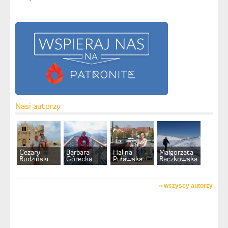
Nasi autorzy
Cezary
Barbara
Halina
Małgorzata
Rudziński
Górecka
Puławska
Raczkowska
»
wszyscy autorzy