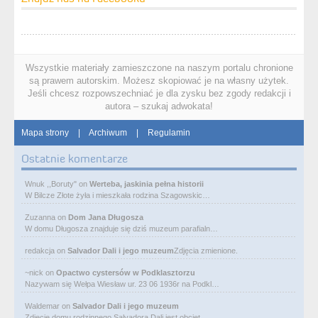
Wszystkie materiały zamieszczone na naszym portalu chronione
są prawem autorskim. Możesz skopiować je na własny użytek.
Jeśli chcesz rozpowszechniać je dla zysku bez zgody redakcji i
autora – szukaj adwokata!
Mapa strony
|
Archiwum
|
Regulamin
Ostatnie komentarze
Wnuk ,,Boruty"
on
Werteba, jaskinia pełna historii
W Bilcze Złote żyła i mieszkała rodzina Szagowskic…
Zuzanna
on
Dom Jana Długosza
W domu Długosza znajduje się dziś muzeum parafialn…
redakcja
on
Salvador Dali i jego muzeum
Zdjęcia zmienione.
~nick
on
Opactwo cystersów w Podklasztorzu
Nazywam się Wełpa Wiesław ur. 23 06 1936r na Podkl…
Waldemar
on
Salvador Dali i jego muzeum
Zdjęcie domu rodzinnego Salvadora Dali jest obcięt…