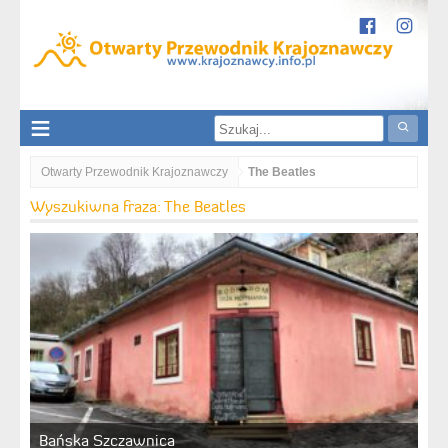
Otwarty Przewodnik Krajoznawczy
The Beatles
Wyszukiwna fraza: The Beatles
Bańska Szczawnica