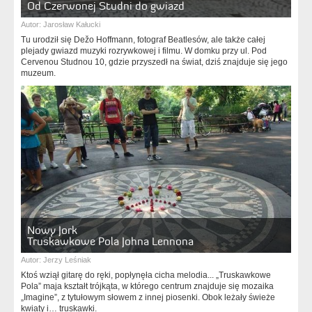
Od Czerwonej Studni do gwiazd
Autor:
Jarosław Kałucki
Tu urodził się Dežo Hoffmann, fotograf Beatlesów, ale także całej
plejady gwiazd muzyki rozrywkowej i filmu. W domku przy ul. Pod
Cervenou Studnou 10, gdzie przyszedł na świat, dziś znajduje się jego
muzeum.
Nowy Jork
Truskawkowe Pola Johna Lennona
Autor:
Jerzy Leśniak
Ktoś wziął gitarę do ręki, popłynęła cicha melodia... „Truskawkowe
Pola” maja kształt trójkąta, w którego centrum znajduje się mozaika
„Imagine”, z tytułowym słowem z innej piosenki. Obok leżały świeże
kwiaty i… truskawki.