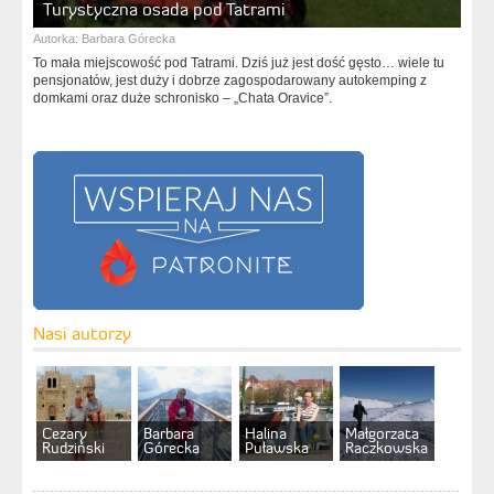
Turystyczna osada pod Tatrami
Autorka:
Barbara Górecka
To mała miejscowość pod Tatrami. Dziś już jest dość gęsto… wiele tu
pensjonatów, jest duży i dobrze zagospodarowany autokemping z
domkami oraz duże schronisko – „Chata Oravice”.
Nasi autorzy
Cezary
Barbara
Halina
Małgorzata
Rudziński
Górecka
Puławska
Raczkowska