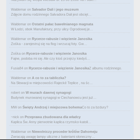
Waldemar
on
Salvador Dali i jego muzeum
Zdjęcie domu rodzinnego Salvadora Dali jest obcięt…
Waldemar
on
Ostatni pałac bawełnianego magnata
W Łodzi, obok Manufaktury, przy ulicy Ogrodowej je…
Waldemar
on
Rycerze-rabusie i więzienie Janosika
Zośka - zarejestruj się na flog i wrzucaj foty. Gw…
Zośka
on
Rycerze-rabusie i więzienie Janosika
Fajne, podoba mi się. Ale czy ktoś przejrzy kiedyś…
Fusia84
on
Rycerze-rabusie i więzienie Janosika
Z albumu rodzinnego.
Waldemar
on
A co to za tabliczka?
Na Słowacji w miejscowości Rajecké Teplice , na śc…
robert
on
W murach dawnej synagogi
Budynek murowanej synagogi w Ciechanowcu jest już…
MW
on
Święty Andrzej i miejscowa bohema
Co to za bzdury?
~nick
on
Przeprawa zbudowana dla władcy
Kaplica Św. Anny pierwotnie kaplica rzymsko-katoli…
Waldemar
on
Niewolniczy proceder królów Dahomeju
Zwracają uwagę lampy uliczne z bateriami słoneczny…