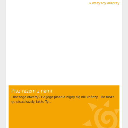
»
wszyscy autorzy
Pisz razem z nami
Dlaczego otwarty? Bo jego pisanie nigdy się nie kończy... Bo może
go pisać każdy, także Ty...