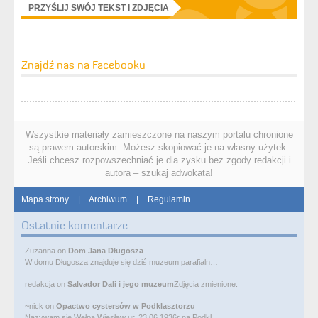
PRZYŚLIJ SWÓJ TEKST I ZDJĘCIA
Znajdź nas na Facebooku
Wszystkie materiały zamieszczone na naszym portalu chronione
są prawem autorskim. Możesz skopiować je na własny użytek.
Jeśli chcesz rozpowszechniać je dla zysku bez zgody redakcji i
autora – szukaj adwokata!
Mapa strony
|
Archiwum
|
Regulamin
Ostatnie komentarze
Zuzanna
on
Dom Jana Długosza
W domu Długosza znajduje się dziś muzeum parafialn…
redakcja
on
Salvador Dali i jego muzeum
Zdjęcia zmienione.
~nick
on
Opactwo cystersów w Podklasztorzu
Nazywam się Wełpa Wiesław ur. 23 06 1936r na Podkl…