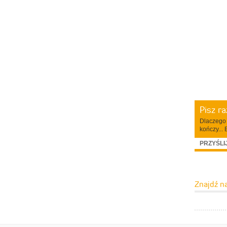
Pisz r
Dlaczego 
kończy... 
PRZYŚLI
Znajdź n