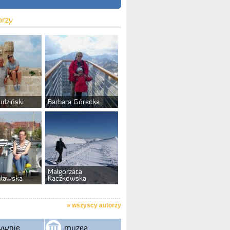
orzy
udziński
Barbara Górecka
Małgorzata
uławska
Raczkowska
»
wszyscy autorzy
ywnie
muzea