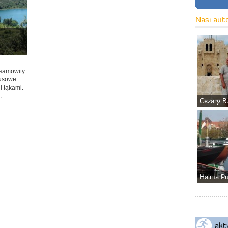
Nasi aut
esamowity
kusowe
i łąkami.
.
Cezary R
Halina P
akt