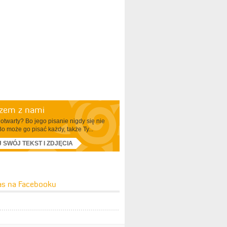
azem z nami
otwarty? Bo jego pisanie nigdy się nie
Bo może go pisać każdy, także Ty...
J SWÓJ TEKST I ZDJĘCIA
as na Facebooku