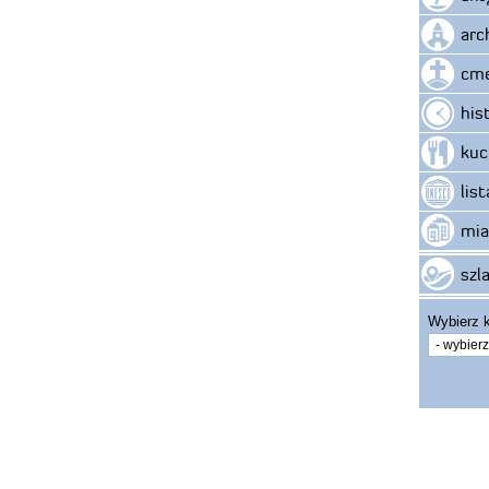
arc
cme
his
kuc
lis
mia
szla
Wybierz k