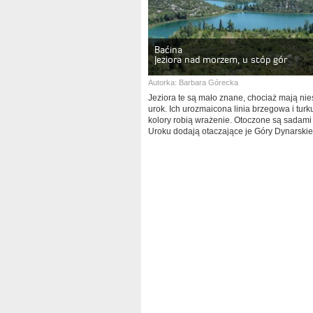
Baćina
Jeziora nad morzem, u stóp gór
Autorka:
Barbara Górecka
Jeziora te są mało znane, chociaż mają ni
urok. Ich urozmaicona linia brzegowa i tur
kolory robią wrażenie. Otoczone są sadami 
Uroku dodają otaczające je Góry Dynarskie