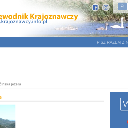
PISZ RAZEM Z 
ćinska jezera
a