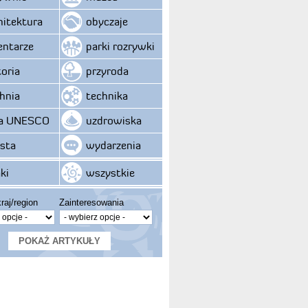
hitektura
obyczaje
ntarze
parki rozrywki
toria
przyroda
hnia
technika
ta UNESCO
uzdrowiska
sta
wydarzenia
ki
wszystkie
raj/region
Zainteresowania